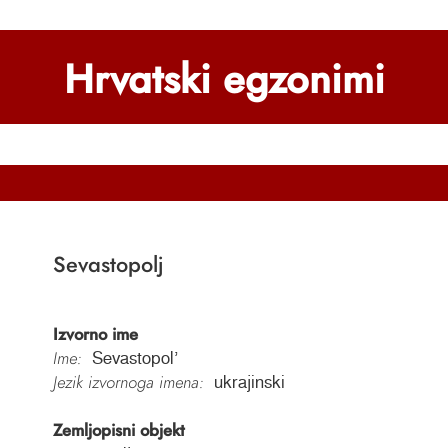
Hrvatski egzonimi
Sevastopolj
Izvorno ime
Ime:
Sevastopolʼ
Jezik izvornoga imena:
ukrajinski
Zemljopisni objekt