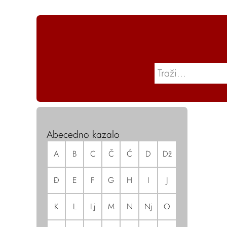
Abecedno kazalo
A
B
C
Č
Ć
D
Dž
Đ
E
F
G
H
I
J
K
L
Lj
M
N
Nj
O