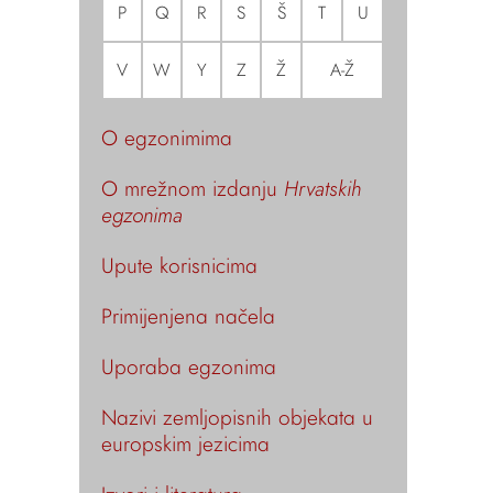
P
Q
R
S
Š
T
U
V
W
Y
Z
Ž
A-Ž
O egzonimima
O mrežnom izdanju
Hrvatskih
egzonima
Upute korisnicima
Primijenjena načela
Uporaba egzonima
Nazivi zemljopisnih objekata u
europskim jezicima