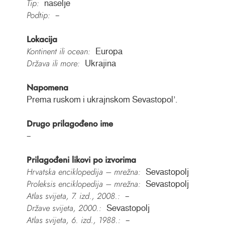
Tip:
naselje
Podtip:
–
Lokacija
Kontinent ili ocean:
Europa
Država ili more:
Ukrajina
Napomena
Prema ruskom i ukrajnskom Sevastopolʼ.
Drugo prilagođeno ime
–
Prilagođeni likovi po izvorima
Hrvatska enciklopedija – mrežna:
Sevastopolj
Proleksis enciklopedija – mrežna:
Sevastopolj
Atlas svijeta, 7. izd., 2008.:
–
Države svijeta, 2000.:
Sevastopolj
Atlas svijeta, 6. izd., 1988.:
–