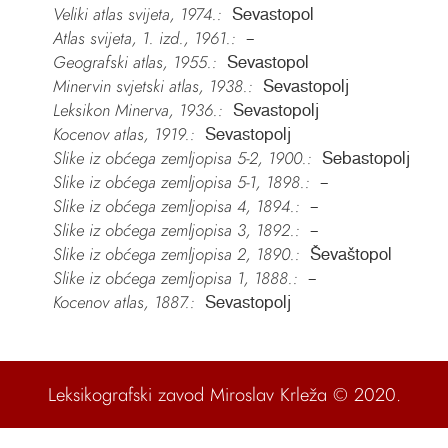
Veliki atlas svijeta, 1974.:
Sevastopol
Atlas svijeta, 1. izd., 1961.:
–
Geografski atlas, 1955.:
Sevastopol
Minervin svjetski atlas, 1938.:
Sevastopolj
Leksikon Minerva, 1936.:
Sevastopolj
Kocenov atlas, 1919.:
Sevastopolj
Slike iz obćega zemljopisa 5-2, 1900.:
Sebastopolj
Slike iz obćega zemljopisa 5-1, 1898.:
–
Slike iz obćega zemljopisa 4, 1894.:
–
Slike iz obćega zemljopisa 3, 1892.:
–
Slike iz obćega zemljopisa 2, 1890.:
Ševaštopol
Slike iz obćega zemljopisa 1, 1888.:
–
Kocenov atlas, 1887.:
Sevastopolj
Leksikografski zavod Miroslav Krleža
© 2020.