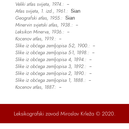
Veliki atlas svijeta, 1974.:
–
Atlas svijeta, 1. izd., 1961.:
Sian
Geografski atlas, 1955.:
Sian
Minervin svjetski atlas, 1938.:
–
Leksikon Minerva, 1936.:
–
Kocenov atlas, 1919.:
–
Slike iz obćega zemljopisa 5-2, 1900.:
–
Slike iz obćega zemljopisa 5-1, 1898.:
–
Slike iz obćega zemljopisa 4, 1894.:
–
Slike iz obćega zemljopisa 3, 1892.:
–
Slike iz obćega zemljopisa 2, 1890.:
–
Slike iz obćega zemljopisa 1, 1888.:
–
Kocenov atlas, 1887.:
–
Leksikografski zavod Miroslav Krleža
© 2020.