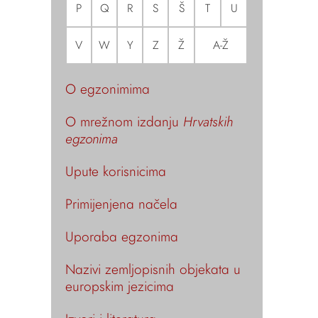
P
Q
R
S
Š
T
U
V
W
Y
Z
Ž
A-Ž
O egzonimima
O mrežnom izdanju
Hrvatskih
egzonima
Upute korisnicima
Primijenjena načela
Uporaba egzonima
Nazivi zemljopisnih objekata u
europskim jezicima