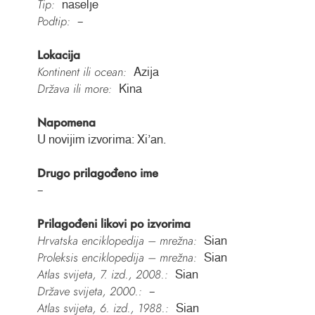
Tip:
naselje
Podtip:
–
Lokacija
Kontinent ili ocean:
Azija
Država ili more:
Kina
Napomena
U novijim izvorima: Xiʼan.
Drugo prilagođeno ime
–
Prilagođeni likovi po izvorima
Hrvatska enciklopedija – mrežna:
Sian
Proleksis enciklopedija – mrežna:
Sian
Atlas svijeta, 7. izd., 2008.:
Sian
Države svijeta, 2000.:
–
Atlas svijeta, 6. izd., 1988.:
Sian