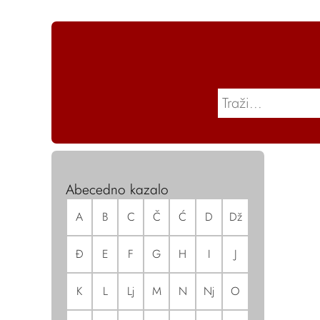
Abecedno kazalo
A
B
C
Č
Ć
D
Dž
Đ
E
F
G
H
I
J
K
L
Lj
M
N
Nj
O