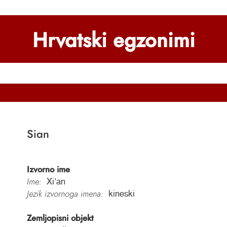
Hrvatski egzonimi
Sian
Izvorno ime
Ime:
Xiʼan
Jezik izvornoga imena:
kineski
Zemljopisni objekt