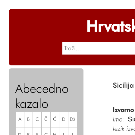
Hrvats
Abecedno
Sicilija
kazalo
Izvorno
Ime:
A
B
C
Č
Ć
D
Dž
Si
Jezik iz
Đ
E
F
G
H
I
J