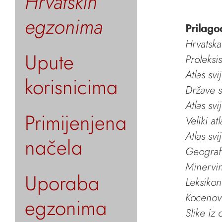
Hrvatskih
egzonima
Prilago
Hrvatska
Upute
Proleksi
Atlas svi
korisnicima
Države s
Atlas svi
Primijenjena
Veliki at
Atlas svi
načela
Geografs
Minervin 
Uporaba
Leksikon
Kocenov 
egzonima
Slike iz