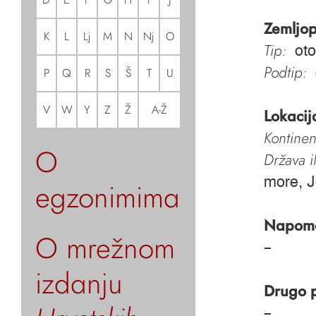
Zemljop
K
L
Lj
M
N
Nj
O
Tip:
oto
Podtip:
P
Q
R
S
Š
T
U
V
W
Y
Z
Ž
A-Ž
Lokacij
Kontinen
O
Država i
more, 
egzonimima
Napom
O mrežnom
–
izdanju
Drugo 
–