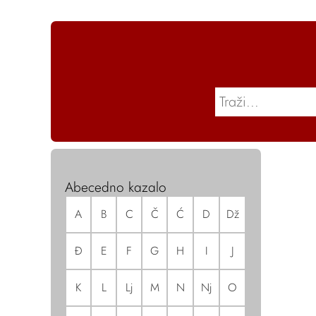
Abecedno kazalo
A
B
C
Č
Ć
D
Dž
Đ
E
F
G
H
I
J
K
L
Lj
M
N
Nj
O