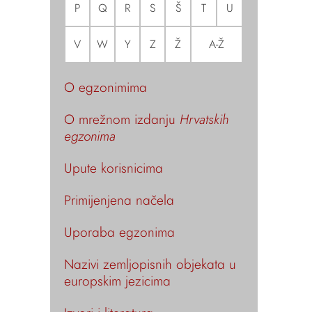
P
Q
R
S
Š
T
U
V
W
Y
Z
Ž
A-Ž
O egzonimima
O mrežnom izdanju
Hrvatskih
egzonima
Upute korisnicima
Primijenjena načela
Uporaba egzonima
Nazivi zemljopisnih objekata u
europskim jezicima