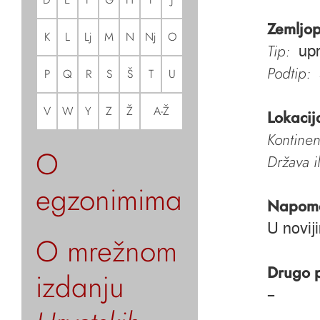
Zemljop
K
L
Lj
M
N
Nj
O
Tip:
upr
Podtip:
P
Q
R
S
Š
T
U
V
W
Y
Z
Ž
A-Ž
Lokacij
Kontinen
O
Država i
egzonimima
Napom
U novij
O mrežnom
Drugo 
izdanju
–