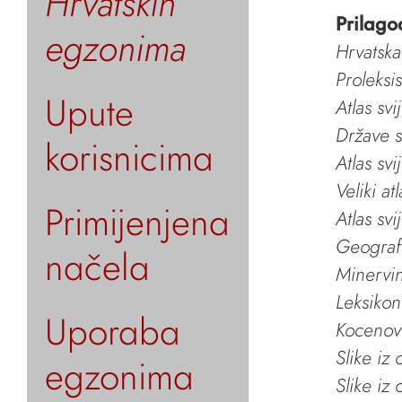
Hrvatskih
Prilago
egzonima
Hrvatska
Proleksi
Upute
Atlas svi
Države s
korisnicima
Atlas svi
Veliki at
Primijenjena
Atlas svi
Geografs
načela
Minervin 
Leksikon
Uporaba
Kocenov 
Slike iz
egzonima
Slike iz