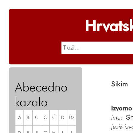
Hrvats
Abecedno
Sikim
kazalo
Izvorno
Ime:
A
B
C
Č
Ć
D
Dž
Sh
Jezik iz
Đ
E
F
G
H
I
J