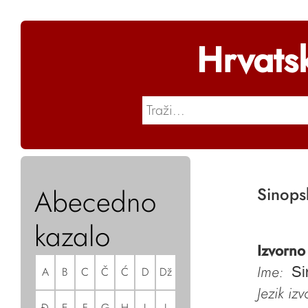
Hrvats
Abecedno
Sinopsk
kazalo
Izvorno
Ime:
A
B
C
Č
Ć
D
Dž
Si
Jezik iz
Đ
E
F
G
H
I
J