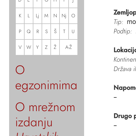
Zemljop
K
L
Lj
M
N
Nj
O
Tip:
mo
Podtip:
P
Q
R
S
Š
T
U
V
W
Y
Z
Ž
A-Ž
Lokacij
Kontinen
O
Država i
egzonimima
Napom
–
O mrežnom
Drugo 
izdanju
–