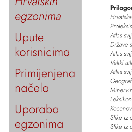
Hrvatskih
Prilago
egzonima
Hrvatska
Proleksi
Upute
Atlas svi
Države s
korisnicima
Atlas svi
Veliki at
Primijenjena
Atlas svi
Geografs
načela
Minervin 
Leksikon
Uporaba
Kocenov 
Slike iz
egzonima
Slike iz