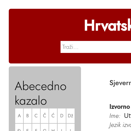
Hrvats
Abecedno
Sjever
kazalo
Izvorno
Ime:
A
B
C
Č
Ć
D
Dž
Ut
Jezik iz
Đ
E
F
G
H
I
J