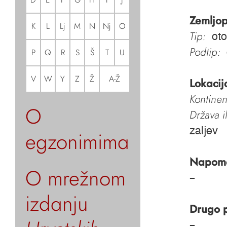
Zemljop
K
L
Lj
M
N
Nj
O
Tip:
oto
Podtip:
P
Q
R
S
Š
T
U
V
W
Y
Z
Ž
A-Ž
Lokacij
Kontinen
O
Država i
zaljev
egzonimima
Napom
O mrežnom
–
izdanju
Drugo 
–