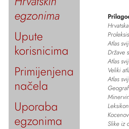
Hrvatskih
egzonima
Prilago
Hrvatska
Upute
Proleksi
Atlas svi
korisnicima
Države s
Atlas svi
Primijenjena
Veliki at
Atlas svi
načela
Geografs
Minervin 
Uporaba
Leksikon
Kocenov 
egzonima
Slike iz