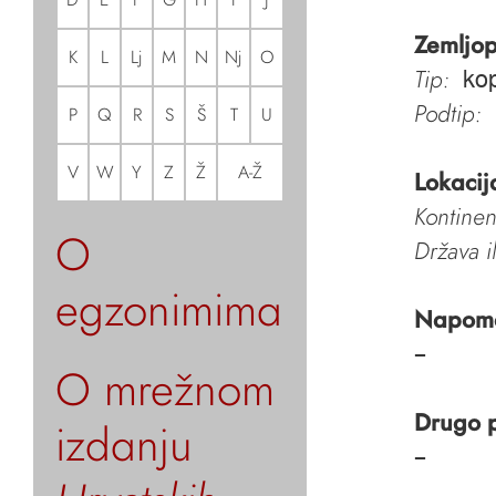
Zemljop
K
L
Lj
M
N
Nj
O
Tip:
ko
Podtip:
P
Q
R
S
Š
T
U
V
W
Y
Z
Ž
A-Ž
Lokacij
Kontinen
O
Država i
egzonimima
Napom
–
O mrežnom
Drugo 
izdanju
–