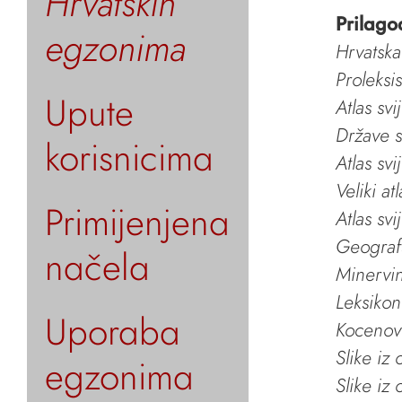
Hrvatskih
Prilago
egzonima
Hrvatska
Proleksi
Upute
Atlas svi
Države s
korisnicima
Atlas svi
Veliki at
Primijenjena
Atlas svi
Geografs
načela
Minervin 
Leksikon
Uporaba
Kocenov 
Slike iz
egzonima
Slike iz