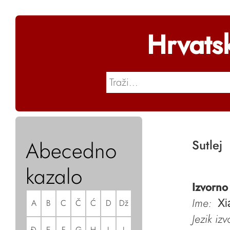
Hrvats
Abecedno
Sutlej
kazalo
Izvorno
Ime:
A
B
C
Č
Ć
D
Dž
Xi
Jezik iz
Đ
E
F
G
H
I
J