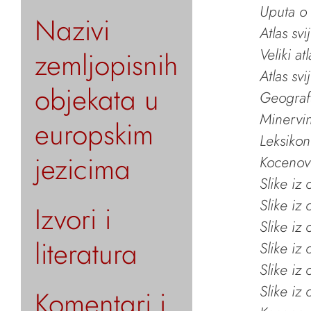
Uputa o 
Nazivi
Atlas svi
Veliki at
zemljopisnih
Atlas svi
objekata u
Geografs
Minervin 
europskim
Leksikon
jezicima
Kocenov 
Slike iz
Slike iz
Izvori i
Slike iz
literatura
Slike iz
Slike iz
Slike iz
Komentari i