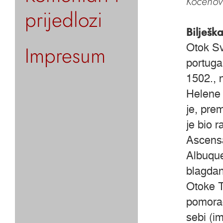
Kocenov 
prijedlozi
Bilješk
Impresum
Otok Sv
portuga
1502., 
Helene 
je, pre
je bio 
Ascensã
Albuque
blagdan
Otoke T
pomorac
sebi (i