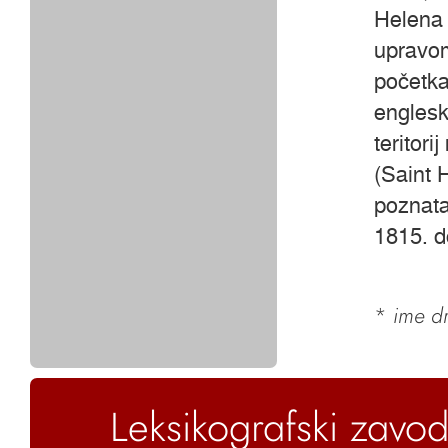
Helena 
upravom
početka 
englesk
teritori
(Saint 
poznata
1815. d
*
ime dr
Leksikografski zavod