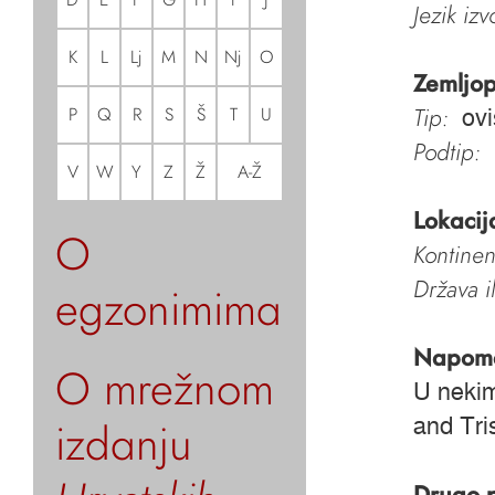
Jezik iz
K
L
Lj
M
N
Nj
O
Zemljop
Tip:
P
Q
R
S
Š
T
U
ov
Podtip:
V
W
Y
Z
Ž
A-Ž
Lokacij
O
Kontinen
Država i
egzonimima
Napom
O mrežnom
U nekim
izdanju
and Tri
Drugo 