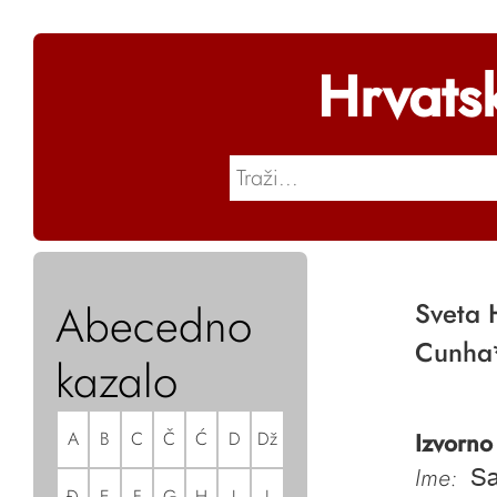
Hrvats
Abecedno
Sveta 
Cunha
kazalo
A
B
C
Č
Ć
D
Dž
Izvorno
Ime:
Sa
Đ
E
F
G
H
I
J