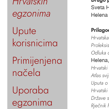
Hrvatskih
Sveta H
egzonima
Helena i
Upute
Prilago
Hrvatska
korisnicima
Proleksi
Odluka o
Primijenjena
Helena,
Hrvatski
načela
Atlas svi
Uputa o 
Uporaba
Hrvatski
Države s
egzonima
Rječnik 