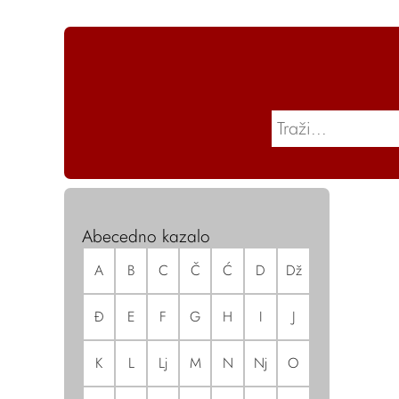
Abecedno kazalo
A
B
C
Č
Ć
D
Dž
Đ
E
F
G
H
I
J
K
L
Lj
M
N
Nj
O