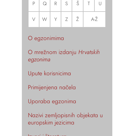
P
Q
R
S
Š
T
U
V
W
Y
Z
Ž
A-Ž
O egzonimima
O mrežnom izdanju
Hrvatskih
egzonima
Upute korisnicima
Primijenjena načela
Uporaba egzonima
Nazivi zemljopisnih objekata u
europskim jezicima