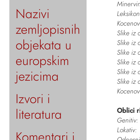
Minervin 
Nazivi
Leksikon
Kocenov 
zemljopisnih
Slike iz
objekata u
Slike iz
Slike iz
europskim
Slike iz
jezicima
Slike iz
Slike iz
Kocenov 
Izvori i
literatura
Oblici r
Genitiv:
Lokativ:
Komentari i
Odnosni 