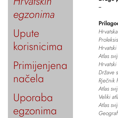
Hrvatskih
–
egzonima
Prilago
Upute
Hrvatska
Proleksi
korisnicima
Hrvatski
Atlas svi
Primijenjena
Hrvatski
Države s
načela
Rječnik 
Atlas svi
Uporaba
Veliki at
Atlas svi
egzonima
Geografs