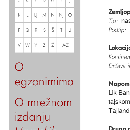
Zemljop
K
L
Lj
M
N
Nj
O
Tip:
nas
Podtip:
P
Q
R
S
Š
T
U
V
W
Y
Z
Ž
A-Ž
Lokacij
Kontinen
O
Država i
egzonimima
Napom
Lik Ban
O mrežnom
tajskom
Tajland
izdanju
Drugo 