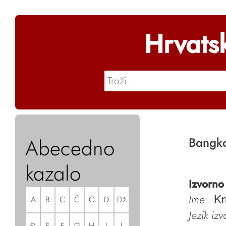
Hrvats
Abecedno
Bangk
kazalo
Izvorno
Ime:
A
B
C
Č
Ć
D
Dž
Kr
Jezik iz
Đ
E
F
G
H
I
J