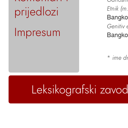
prijedlozi
Etnik (m.
Bangko
Genitiv e
Impresum
Bangko
*
ime dr
Leksikografski zavod