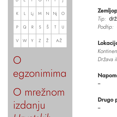
Zemljop
K
L
Lj
M
N
Nj
O
Tip:
dr
Podtip:
P
Q
R
S
Š
T
U
V
W
Y
Z
Ž
A-Ž
Lokacij
Kontinen
O
Država i
egzonimima
Napom
–
O mrežnom
Drugo 
izdanju
–