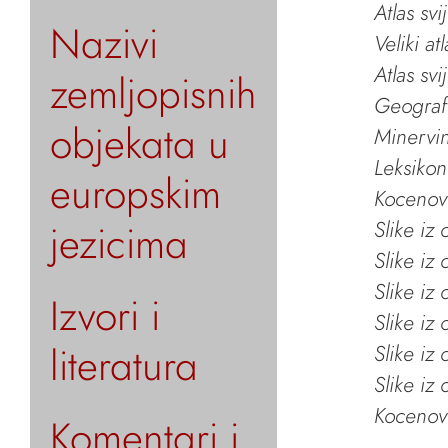
Atlas svi
Nazivi
Veliki at
Atlas svi
zemljopisnih
Geografs
objekata u
Minervin 
Leksikon
europskim
Kocenov 
jezicima
Slike iz
Slike iz
Slike iz
Izvori i
Slike iz
literatura
Slike iz
Slike iz
Kocenov 
Komentari i