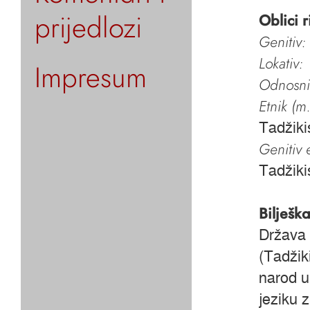
prijedlozi
Oblici r
Genitiv:
Lokativ:
Impresum
Odnosni 
Etnik (m.
Tadžiki
Genitiv e
Tadžiki
Bilješk
Država 
(Tadžik
narod u
jeziku 