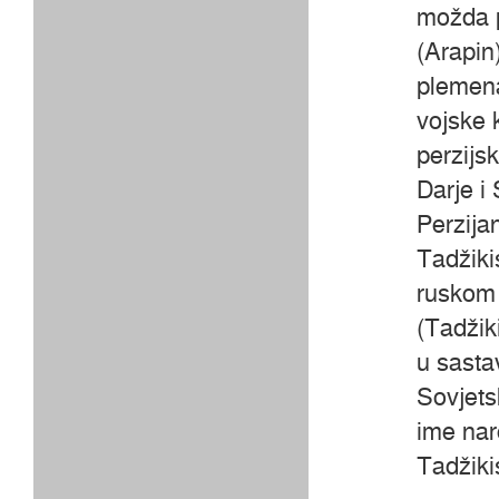
možda p
(Arapin
plemena
vojske 
perzijs
Darje i
Perzijan
Tadžikis
ruskom 
(Tadžik
u sasta
Sovjets
ime nar
Tadžiki