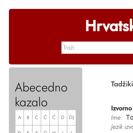
Hrvats
Abecedno
Tadžik
kazalo
Izvorno
Ime:
A
B
C
Č
Ć
D
Dž
To
Jezik iz
Đ
E
F
G
H
I
J