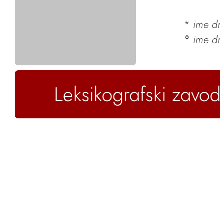
*
ime dr
ime d
°
Leksikografski zavod