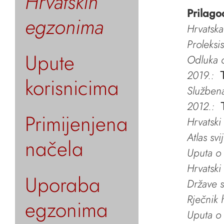
Hrvatskih
Prilago
egzonima
Hrvatska
Proleksi
Upute
Odluka o
2019.:
korisnicima
Služben
2012.:
Primijenjena
Hrvatski
Atlas svi
načela
Uputa o 
Hrvatski
Uporaba
Države s
Rječnik 
egzonima
Uputa o 