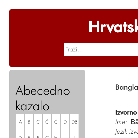
Hrvats
Abecedno
Bangl
kazalo
Izvorno
Ime:
A
B
C
Č
Ć
D
Dž
Bā
Jezik iz
Đ
E
F
G
H
I
J