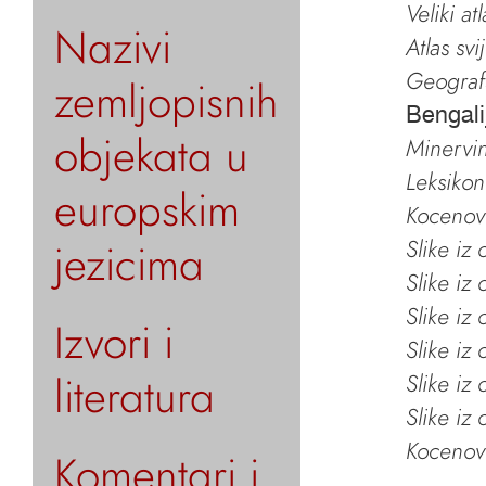
Veliki at
Nazivi
Atlas svi
Geografs
zemljopisnih
Bengali
objekata u
Minervin 
Leksikon
europskim
Kocenov 
jezicima
Slike iz
Slike iz
Slike iz
Izvori i
Slike iz
literatura
Slike iz
Slike iz
Kocenov 
Komentari i