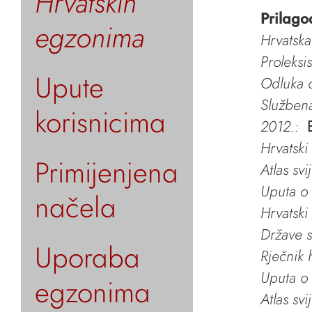
Hrvatskih
Prilago
egzonima
Hrvatska
Proleksi
Upute
Odluka o
Služben
korisnicima
2012.:
Hrvatski
Primijenjena
Atlas svi
Uputa o 
načela
Hrvatski
Države s
Uporaba
Rječnik 
Uputa o 
egzonima
Atlas svi