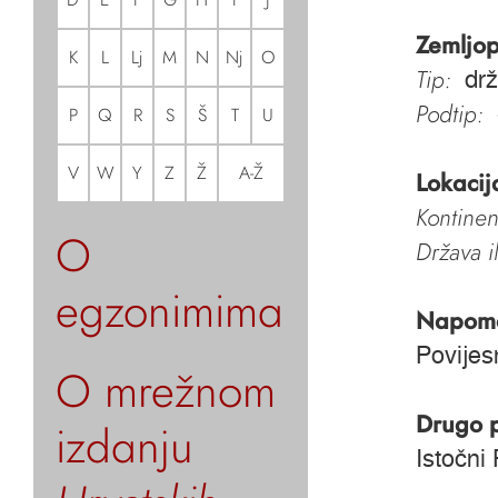
Zemljop
K
L
Lj
M
N
Nj
O
Tip:
dr
Podtip:
P
Q
R
S
Š
T
U
V
W
Y
Z
Ž
A-Ž
Lokacij
Kontinen
O
Država i
egzonimima
Napom
Povijes
O mrežnom
Drugo 
izdanju
Istočni