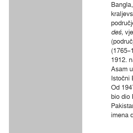
Bangla,
kraljevs
područj
deś,
vje
(područ
(1765–1
1912. n
Asam u 
Istočni
Od 1947
bio dio
Pakista
imena d