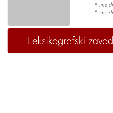
*
ime dr
ime d
°
Leksikografski zavod