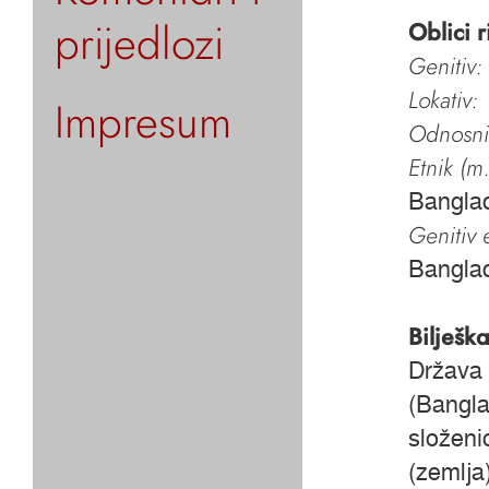
prijedlozi
Oblici r
Genitiv:
Lokativ:
Impresum
Odnosni 
Etnik (m.
Bangla
Genitiv e
Bangla
Bilješk
Država 
(Bangla
složeni
(zemlja