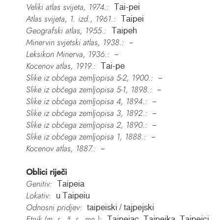
Veliki atlas svijeta, 1974.:
Tai-pei
Atlas svijeta, 1. izd., 1961.:
Taipei
Geografski atlas, 1955.:
Taipeh
Minervin svjetski atlas, 1938.:
–
Leksikon Minerva, 1936.:
–
Kocenov atlas, 1919.:
Tai-pe
Slike iz obćega zemljopisa 5-2, 1900.:
–
Slike iz obćega zemljopisa 5-1, 1898.:
–
Slike iz obćega zemljopisa 4, 1894.:
–
Slike iz obćega zemljopisa 3, 1892.:
–
Slike iz obćega zemljopisa 2, 1890.:
–
Slike iz obćega zemljopisa 1, 1888.:
–
Kocenov atlas, 1887.:
–
Oblici riječi
Genitiv:
Taipeia
Lokativ:
u Taipeiu
Odnosni pridjev:
taipeiski / tajpejski
Etnik (m. r., ž. r., mn.):
Tajpejac, Tajpejka, Tajpejci