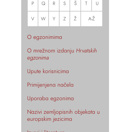
P
Q
R
S
Š
T
U
V
W
Y
Z
Ž
A-Ž
O egzonimima
O mrežnom izdanju
Hrvatskih
egzonima
Upute korisnicima
Primijenjena načela
Uporaba egzonima
Nazivi zemljopisnih objekata u
europskim jezicima