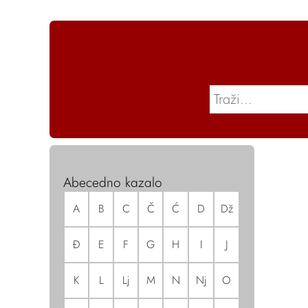
Abecedno kazalo
A
B
C
Č
Ć
D
Dž
Đ
E
F
G
H
I
J
K
L
Lj
M
N
Nj
O