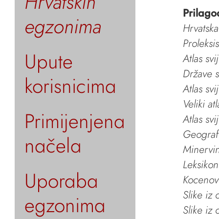
Hrvatskih
Prilago
egzonima
Hrvatska
Proleksi
Upute
Atlas svi
Države s
korisnicima
Atlas svi
Veliki at
Primijenjena
Atlas svi
Geografs
načela
Minervin 
Leksikon
Uporaba
Kocenov 
Slike iz
egzonima
Slike iz