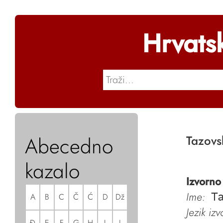
Hrvats
Abecedno
Tazovsk
kazalo
Izvorno
Ime:
A
B
C
Č
Ć
D
Dž
Ta
Jezik iz
Đ
E
F
G
H
I
J