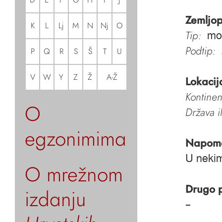
Zemljop
K
L
Lj
M
N
Nj
O
Tip:
mo
Podtip:
P
Q
R
S
Š
T
U
V
W
Y
Z
Ž
A-Ž
Lokacij
Kontinen
O
Država i
egzonimima
Napom
U nekim
O mrežnom
Drugo 
izdanju
–