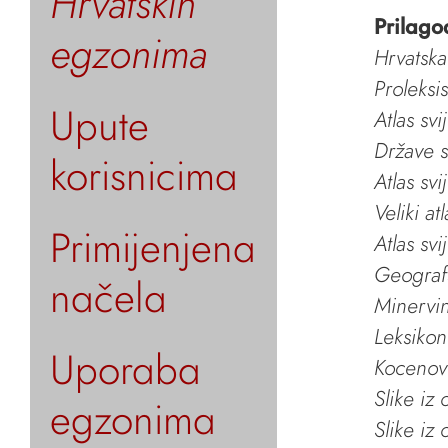
Hrvatskih
Prilago
egzonima
Hrvatska
Proleksi
Upute
Atlas svi
Države s
korisnicima
Atlas svi
Veliki at
Primijenjena
Atlas svi
Geografs
načela
Minervin 
Leksikon
Uporaba
Kocenov 
Slike iz
egzonima
Slike iz