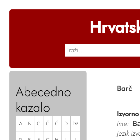
Hrvats
Abecedno
Barč
kazalo
Izvorno
Ime:
A
B
C
Č
Ć
D
Dž
Ba
Jezik iz
Đ
E
F
G
H
I
J