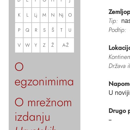
Zemljop
K
L
Lj
M
N
Nj
O
Tip:
nas
Podtip:
P
Q
R
S
Š
T
U
V
W
Y
Z
Ž
A-Ž
Lokacij
Kontinen
O
Država i
egzonimima
Napom
U novij
O mrežnom
Drugo 
izdanju
–