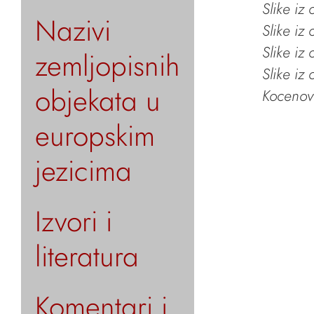
Slike iz
Nazivi
Slike iz
Slike iz
zemljopisnih
Slike iz
objekata u
Kocenov 
europskim
jezicima
Izvori i
literatura
Komentari i