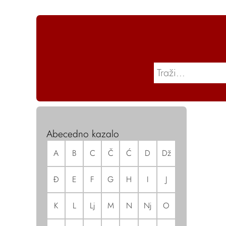
Abecedno kazalo
A
B
C
Č
Ć
D
Dž
Đ
E
F
G
H
I
J
K
L
Lj
M
N
Nj
O