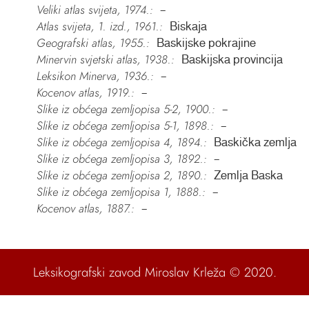
Veliki atlas svijeta, 1974.:
–
Atlas svijeta, 1. izd., 1961.:
Biskaja
Geografski atlas, 1955.:
Baskijske pokrajine
Minervin svjetski atlas, 1938.:
Baskijska provincija
Leksikon Minerva, 1936.:
–
Kocenov atlas, 1919.:
–
Slike iz obćega zemljopisa 5-2, 1900.:
–
Slike iz obćega zemljopisa 5-1, 1898.:
–
Slike iz obćega zemljopisa 4, 1894.:
Baskička zemlja
Slike iz obćega zemljopisa 3, 1892.:
–
Slike iz obćega zemljopisa 2, 1890.:
Zemlja Baska
Slike iz obćega zemljopisa 1, 1888.:
–
Kocenov atlas, 1887.:
–
Leksikografski zavod Miroslav Krleža
© 2020.