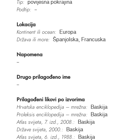
Tip:
povijesna pokrajina
Podtip:
–
Lokacija
Kontinent ili ocean:
Europa
Država ili more:
Španjolska, Francuska
Napomena
–
Drugo prilagođeno ime
–
Prilagođeni likovi po izvorima
Hrvatska enciklopedija – mrežna:
Baskija
Proleksis enciklopedija – mrežna:
Baskija
Atlas svijeta, 7. izd., 2008.:
Baskija
Države svijeta, 2000.:
Baskija
Atlas svijeta, 6. izd., 1988.:
Baskija