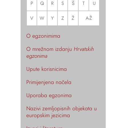
P
Q
R
S
Š
T
U
V
W
Y
Z
Ž
A-Ž
O egzonimima
O mrežnom izdanju
Hrvatskih
egzonima
Upute korisnicima
Primijenjena načela
Uporaba egzonima
Nazivi zemljopisnih objekata u
europskim jezicima