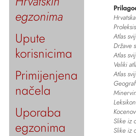
Hrvatskih
Prilago
egzonima
Hrvatska
Proleksi
Upute
Atlas svi
Države s
korisnicima
Atlas svi
Veliki at
Primijenjena
Atlas svi
Geografs
načela
Minervin 
Leksikon
Uporaba
Kocenov 
Slike iz
egzonima
Slike iz