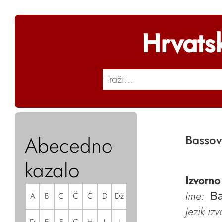
Hrvats
Abecedno
Bassov
kazalo
Izvorno
Ime:
A
B
C
Č
Ć
D
Dž
Ba
Jezik iz
Đ
E
F
G
H
I
J