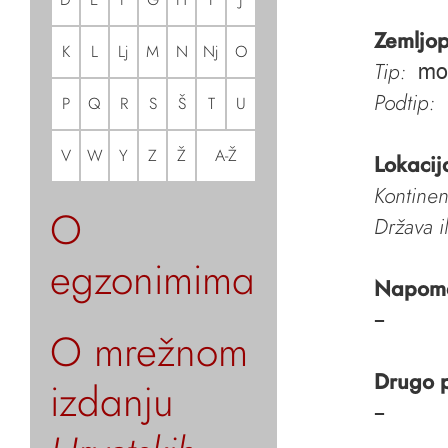
Zemljop
K
L
Lj
M
N
Nj
O
Tip:
mo
Podtip:
P
Q
R
S
Š
T
U
V
W
Y
Z
Ž
A-Ž
Lokacij
Kontinen
O
Država i
egzonimima
Napom
–
O mrežnom
Drugo 
izdanju
–