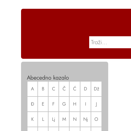
Abecedno kazalo
A
B
C
Č
Ć
D
Dž
Đ
E
F
G
H
I
J
K
L
Lj
M
N
Nj
O