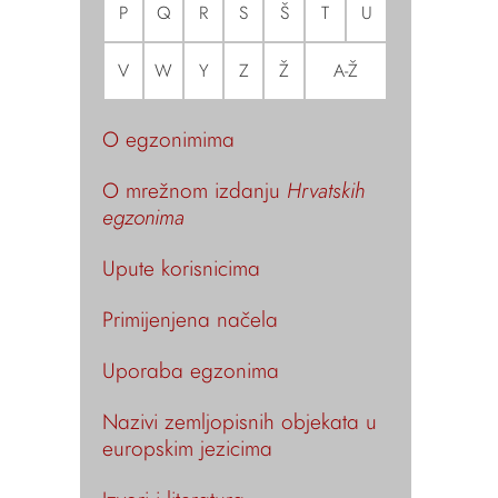
P
Q
R
S
Š
T
U
V
W
Y
Z
Ž
A-Ž
O egzonimima
O mrežnom izdanju
Hrvatskih
egzonima
Upute korisnicima
Primijenjena načela
Uporaba egzonima
Nazivi zemljopisnih objekata u
europskim jezicima