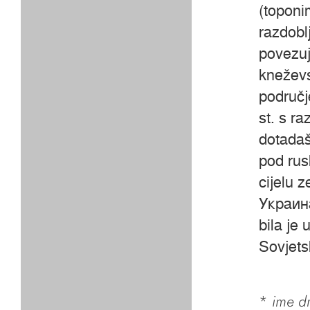
(toponi
razdobl
povezuj
kneževs
područje
st. s r
dotadaš
pod rus
cijelu z
Украина
bila je
Sovjets
*
ime dr