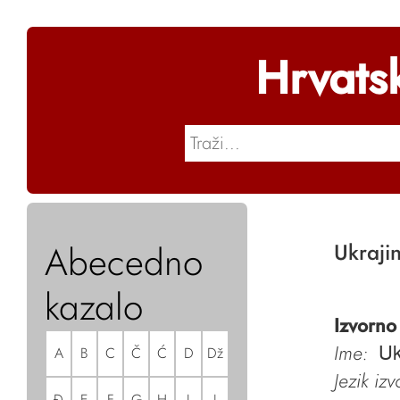
Hrvats
Abecedno
Ukraji
kazalo
Izvorno
Ime:
A
B
C
Č
Ć
D
Dž
Uk
Jezik iz
Đ
E
F
G
H
I
J