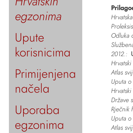
Hrvatskih
Prilago
egzonima
Hrvatska
Proleksi
Upute
Odluka o
Služben
korisnicima
2012.:
Hrvatski
Primijenjena
Atlas svi
Uputa o 
načela
Hrvatski
Države s
Uporaba
Rječnik 
Uputa o 
egzonima
Atlas svi