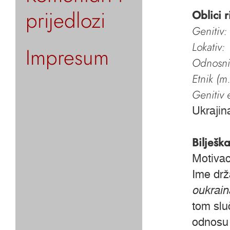
prijedlozi
Oblici r
Genitiv:
Lokativ:
Impresum
Odnosni 
Etnik (m.
Genitiv e
Ukrajin
Bilješk
Motivac
Ime drž
oukrain
tom slu
odnosu 