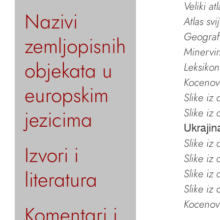
Veliki at
Nazivi
Atlas svi
Geografs
zemljopisnih
Minervin 
objekata u
Leksikon
Kocenov 
europskim
Slike iz
jezicima
Slike iz
Ukrajin
Slike iz
Izvori i
Slike iz
literatura
Slike iz
Slike iz
Kocenov 
Komentari i