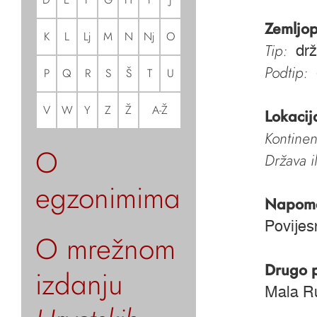
Zemljop
K
L
Lj
M
N
Nj
O
Tip:
dr
Podtip:
P
Q
R
S
Š
T
U
V
W
Y
Z
Ž
A-Ž
Lokacij
Kontinen
O
Država i
egzonimima
Napom
Povijes
O mrežnom
Drugo 
izdanju
Mala Ru