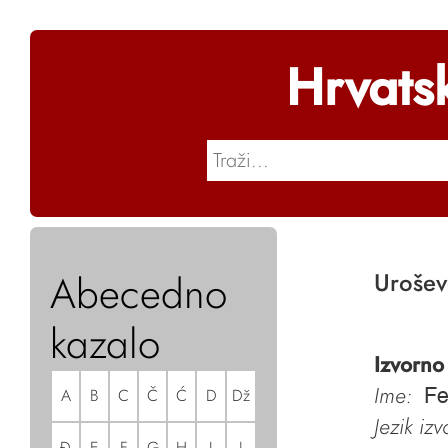
Hrvats
Abecedno
Uroše
kazalo
Izvorno
Ime:
A
B
C
Č
Ć
D
Dž
Fe
Jezik iz
Đ
E
F
G
H
I
J