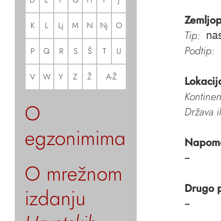
Zemljop
K
L
Lj
M
N
Nj
O
Tip:
nas
Podtip:
P
Q
R
S
Š
T
U
V
W
Y
Z
Ž
A-Ž
Lokacij
Kontinen
O
Država i
egzonimima
Napom
–
O mrežnom
Drugo 
izdanju
–