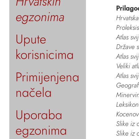
Hrvatskih
Prilago
egzonima
Hrvatska
Proleksi
Upute
Atlas svi
Države s
korisnicima
Atlas svi
Veliki at
Primijenjena
Atlas svi
Geografs
načela
Minervin 
Leksikon
Uporaba
Kocenov 
Slike iz
egzonima
Slike iz