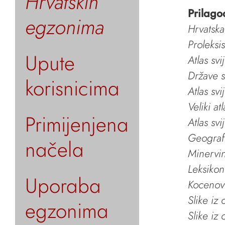
Hrvatskih
Prilago
egzonima
Hrvatska
Proleksi
Upute
Atlas svi
Države s
korisnicima
Atlas svi
Veliki at
Primijenjena
Atlas svi
Geografs
načela
Minervin 
Leksikon
Uporaba
Kocenov 
Slike iz
egzonima
Slike iz