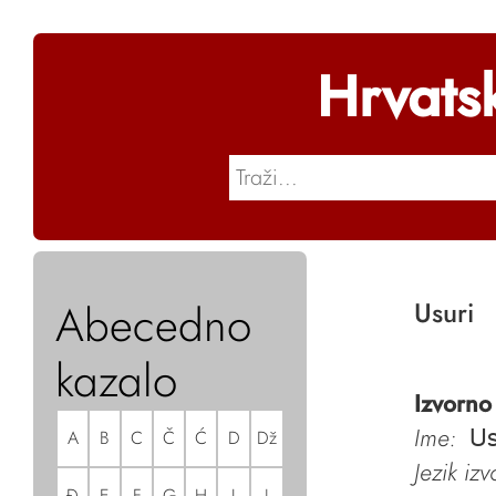
Hrvats
Abecedno
Usuri
kazalo
Izvorno
Ime:
A
B
C
Č
Ć
D
Dž
Us
Jezik iz
Đ
E
F
G
H
I
J