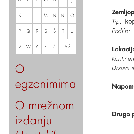
Zemljop
K
L
Lj
M
N
Nj
O
Tip:
ko
Podtip:
P
Q
R
S
Š
T
U
V
W
Y
Z
Ž
A-Ž
Lokacij
Kontinen
O
Država i
egzonimima
Napom
–
O mrežnom
Drugo 
izdanju
–