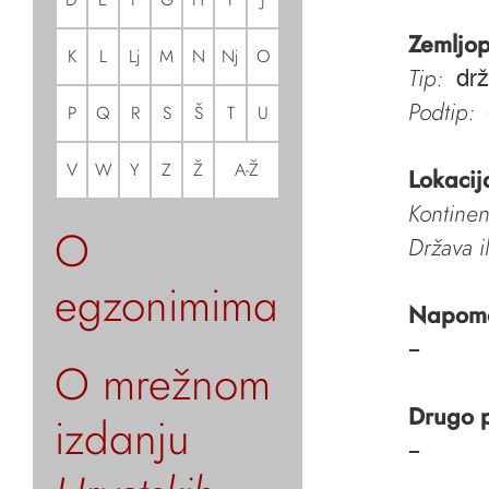
Zemljop
K
L
Lj
M
N
Nj
O
Tip:
dr
Podtip:
P
Q
R
S
Š
T
U
V
W
Y
Z
Ž
A-Ž
Lokacij
Kontinen
O
Država i
egzonimima
Napom
–
O mrežnom
Drugo 
izdanju
–