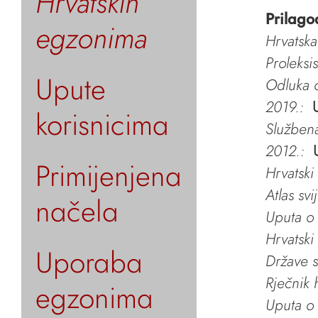
Hrvatskih
Prilago
egzonima
Hrvatska
Proleksi
Upute
Odluka o
2019.:
korisnicima
Služben
2012.:
Primijenjena
Hrvatski
Atlas svi
načela
Uputa o 
Hrvatski
Uporaba
Države s
Rječnik 
egzonima
Uputa o 