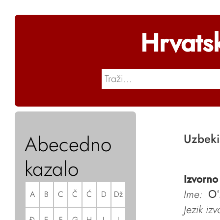
Hrvats
Abecedno
Uzbeki
kazalo
Izvorno
Ime:
A
B
C
Č
Ć
D
Dž
O‘
Jezik iz
Đ
E
F
G
H
I
J