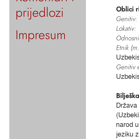
prijedlozi
Oblici r
Genitiv:
Lokativ:
Impresum
Odnosni 
Etnik (m.
Uzbekis
Genitiv e
Uzbekis
Bilješk
Država 
(Uzbeki
narod u
jeziku 