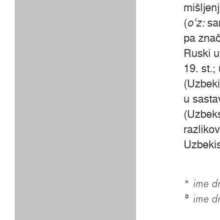
mišljenj
(
oʻz:
sam
pa znač
Ruski u
19. st.
(Uzbeki
u sast
(Uzbeks
razliko
Uzbekis
*
ime dr
ime d
°