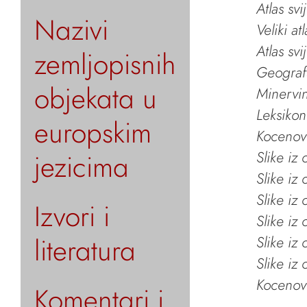
Atlas svi
Nazivi
Veliki at
Atlas svi
zemljopisnih
Geografs
objekata u
Minervin 
Leksikon
europskim
Kocenov 
jezicima
Slike iz
Slike iz
Slike iz
Izvori i
Slike iz
literatura
Slike iz
Slike iz
Kocenov 
Komentari i