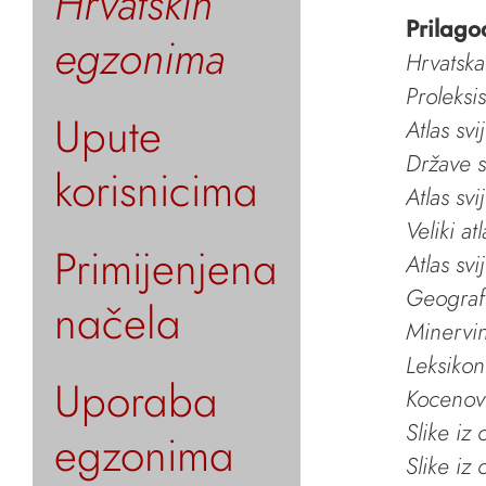
Hrvatskih
Prilago
egzonima
Hrvatska
Proleksi
Upute
Atlas svi
Države s
korisnicima
Atlas svi
Veliki at
Primijenjena
Atlas svi
Geografs
načela
Minervin 
Leksikon
Uporaba
Kocenov 
Slike iz
egzonima
Slike iz