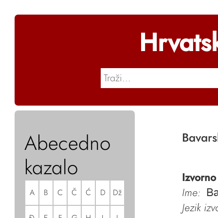
Hrvats
Abecedno
Bavars
kazalo
Izvorno
Ime:
A
B
C
Č
Ć
D
Dž
Ba
Jezik iz
Đ
E
F
G
H
I
J