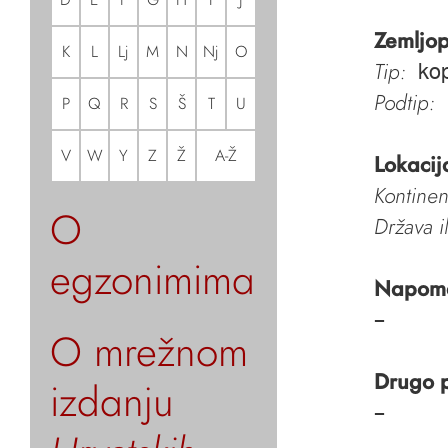
Zemljop
K
L
Lj
M
N
Nj
O
Tip:
kop
Podtip:
P
Q
R
S
Š
T
U
V
W
Y
Z
Ž
A-Ž
Lokacij
Kontinen
O
Država i
egzonimima
Napom
–
O mrežnom
Drugo 
izdanju
–