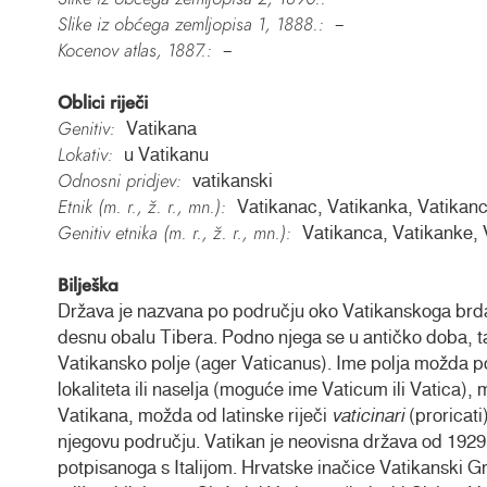
Slike iz obćega zemljopisa 1, 1888.:
–
Kocenov atlas, 1887.:
–
Oblici riječi
Genitiv:
Vatikana
Lokativ:
u Vatikanu
Odnosni pridjev:
vatikanski
Etnik (m. r., ž. r., mn.):
Vatikanac, Vatikanka, Vatikanc
Genitiv etnika (m. r., ž. r., mn.):
Vatikanca, Vatikanke,
Bilješka
Država je nazvana po području oko Vatikanskoga brda 
desnu obalu Tibera. Podno njega se u antičko doba, 
Vatikansko polje (ager Vaticanus). Ime polja možda p
lokaliteta ili naselja (moguće ime Vaticum ili Vatica
Vatikana, možda od latinske riječi
vaticinari
(proricati
njegovu području. Vatikan je neovisna država od 1929
potpisanoga s Italijom. Hrvatske inačice Vatikanski G