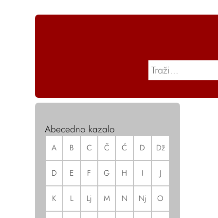
Abecedno kazalo
A
B
C
Č
Ć
D
Dž
Đ
E
F
G
H
I
J
K
L
Lj
M
N
Nj
O