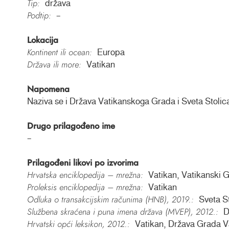
Tip:
država
Podtip:
–
Lokacija
Kontinent ili ocean:
Europa
Država ili more:
Vatikan
Napomena
Naziva se i Država Vatikanskoga Grada i Sveta Stolic
Drugo prilagođeno ime
–
Prilagođeni likovi po izvorima
Hrvatska enciklopedija – mrežna:
Vatikan, Vatikanski 
Proleksis enciklopedija – mrežna:
Vatikan
Odluka o transakcijskim računima (HNB), 2019.:
Sveta S
Službena skraćena i puna imena država (MVEP), 2012.:
D
Hrvatski opći leksikon, 2012.:
Vatikan, Država Grada V