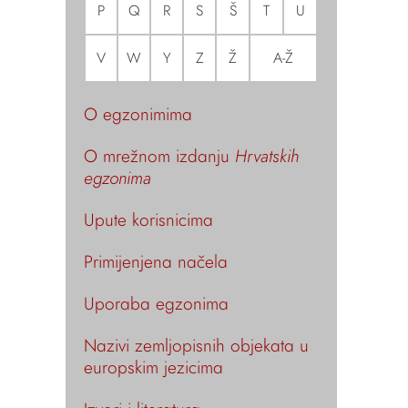
P
Q
R
S
Š
T
U
V
W
Y
Z
Ž
A-Ž
O egzonimima
O mrežnom izdanju
Hrvatskih
egzonima
Upute korisnicima
Primijenjena načela
Uporaba egzonima
Nazivi zemljopisnih objekata u
europskim jezicima