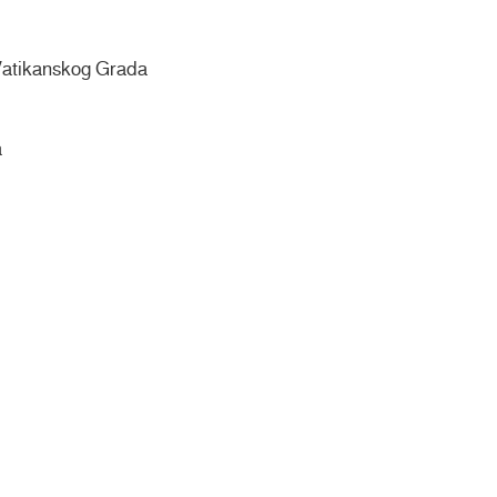
 Vatikanskog Grada
a