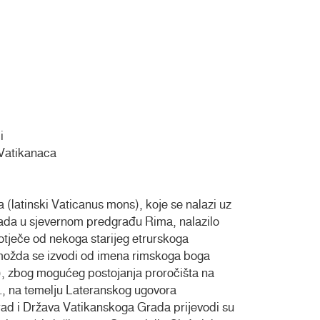
i
 Vatikanaca
(latinski Vaticanus mons), koje se nalazi uz
tada u sjevernom predgrađu Rima, nalazilo
otječe od nekoga starijeg etrurskoga
), možda se izvodi od imena rimskoga boga
), zbog mogućeg postojanja proročišta na
., na temelju Lateranskog ugovora
rad i Država Vatikanskoga Grada prijevodi su