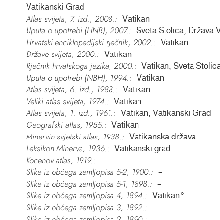
Vatikanski Grad
Atlas svijeta, 7. izd., 2008.:
Vatikan
Uputa o upotrebi (HNB), 2007.:
Sveta Stolica, Država
Hrvatski enciklopedijski rječnik, 2002.:
Vatikan
Države svijeta, 2000.:
Vatikan
Rječnik hrvatskoga jezika, 2000.:
Vatikan, Sveta Stolic
Uputa o upotrebi (NBH), 1994.:
Vatikan
Atlas svijeta, 6. izd., 1988.:
Vatikan
Veliki atlas svijeta, 1974.:
Vatikan
Atlas svijeta, 1. izd., 1961.:
Vatikan, Vatikanski Grad
Geografski atlas, 1955.:
Vatikan
Minervin svjetski atlas, 1938.:
Vatikanska država
Leksikon Minerva, 1936.:
Vatikanski grad
Kocenov atlas, 1919.:
–
Slike iz obćega zemljopisa 5-2, 1900.:
–
Slike iz obćega zemljopisa 5-1, 1898.:
–
Slike iz obćega zemljopisa 4, 1894.:
Vatikan°
Slike iz obćega zemljopisa 3, 1892.:
–
Slike iz obćega zemljopisa 2, 1890.:
–