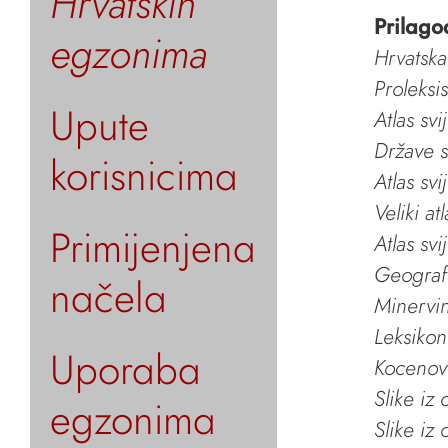
Hrvatskih
Prilago
egzonima
Hrvatska
Proleksi
Upute
Atlas svi
Države s
korisnicima
Atlas svi
Veliki at
Primijenjena
Atlas svi
Geografs
načela
Minervin 
Leksikon
Uporaba
Kocenov 
Slike iz
egzonima
Slike iz