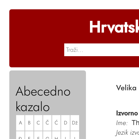
Hrvats
Abecedno
Velika 
kazalo
Izvorno
Ime:
A
B
C
Č
Ć
D
Dž
Th
Jezik iz
Đ
E
F
G
H
I
J