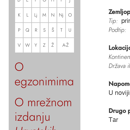
Zemljop
K
L
Lj
M
N
Nj
O
Tip:
pri
Podtip:
P
Q
R
S
Š
T
U
V
W
Y
Z
Ž
A-Ž
Lokacij
Kontinen
O
Država i
egzonimima
Napom
U novij
O mrežnom
Drugo 
izdanju
Tar