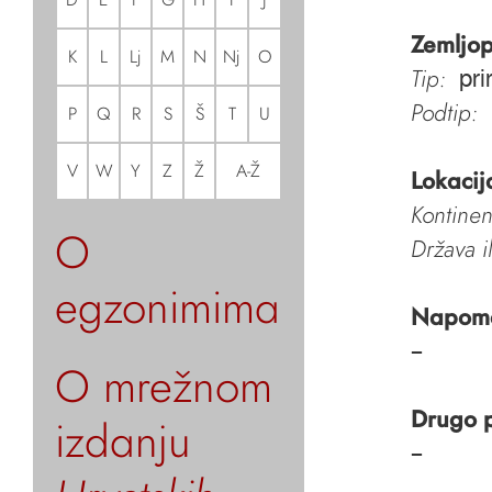
Zemljop
K
L
Lj
M
N
Nj
O
Tip:
pri
Podtip:
P
Q
R
S
Š
T
U
V
W
Y
Z
Ž
A-Ž
Lokacij
Kontinen
O
Država i
egzonimima
Napom
–
O mrežnom
Drugo 
izdanju
–