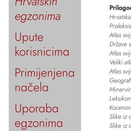
Hrvatskih
Prilago
egzonima
Hrvatska
Proleksi
Upute
Atlas svi
Države s
korisnicima
Atlas svi
Veliki at
Primijenjena
Atlas svi
Geografs
načela
Minervin 
Leksikon
Uporaba
Kocenov 
Slike iz
egzonima
Slike iz