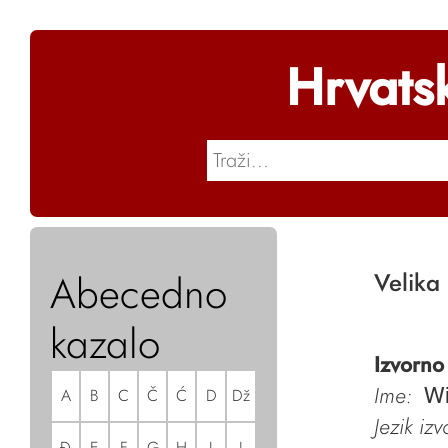
Hrvats
Abecedno
Velika 
kazalo
Izvorno
Ime:
A
B
C
Č
Ć
D
Dž
Wi
Jezik iz
Đ
E
F
G
H
I
J