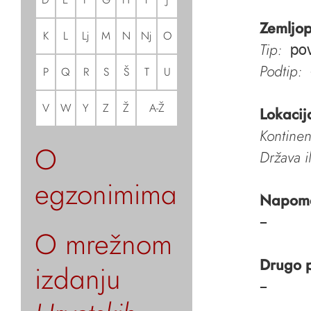
Zemljop
K
L
Lj
M
N
Nj
O
Tip:
pov
Podtip:
P
Q
R
S
Š
T
U
V
W
Y
Z
Ž
A-Ž
Lokacij
Kontinen
O
Država i
egzonimima
Napom
–
O mrežnom
Drugo 
izdanju
–