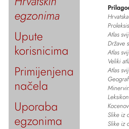
Hrvatskih
Prilago
egzonima
Hrvatska
Proleksi
Upute
Atlas svi
Države s
korisnicima
Atlas svi
Veliki at
Primijenjena
Atlas svi
Geografs
načela
Minervin 
Leksikon
Uporaba
Kocenov 
Slike iz
egzonima
Slike iz