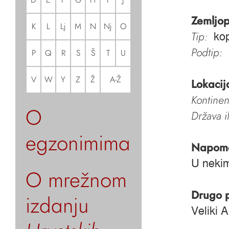
Zemljop
K
L
Lj
M
N
Nj
O
Tip:
kop
Podtip:
P
Q
R
S
Š
T
U
V
W
Y
Z
Ž
A-Ž
Lokacij
Kontinen
O
Država i
egzonimima
Napom
U nekim
O mrežnom
Drugo 
izdanju
Veliki A