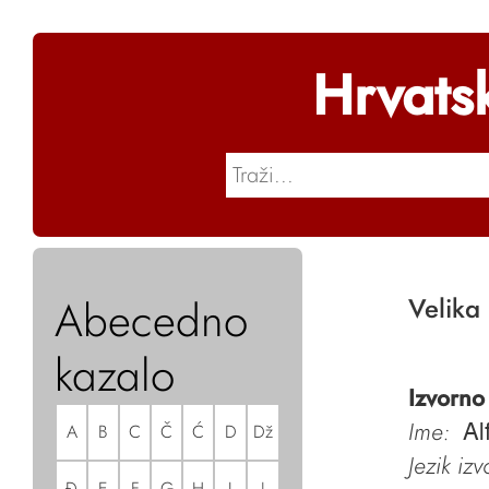
Hrvats
Abecedno
Velika
kazalo
Izvorno
Ime:
A
B
C
Č
Ć
D
Dž
Al
Jezik iz
Đ
E
F
G
H
I
J