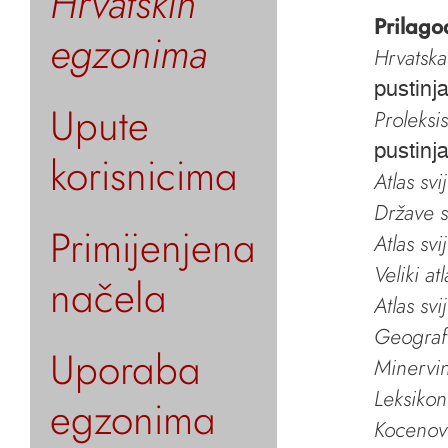
Hrvatskih
Prilago
egzonima
Hrvatska
pustinj
Upute
Proleksi
pustinj
korisnicima
Atlas svi
Države s
Primijenjena
Atlas svi
Veliki at
načela
Atlas svi
Geografs
Uporaba
Minervin 
Leksikon
egzonima
Kocenov 