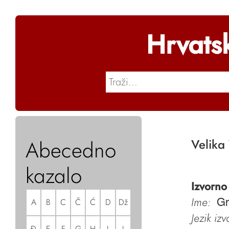
Hrvats
Abecedno
Velika 
kazalo
Izvorno
Ime:
A
B
C
Č
Ć
D
Dž
Gr
Jezik iz
Đ
E
F
G
H
I
J