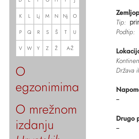
Zemljop
K
L
Lj
M
N
Nj
O
Tip:
pri
Podtip:
P
Q
R
S
Š
T
U
V
W
Y
Z
Ž
A-Ž
Lokacij
Kontinen
O
Država i
egzonimima
Napom
–
O mrežnom
Drugo 
izdanju
–