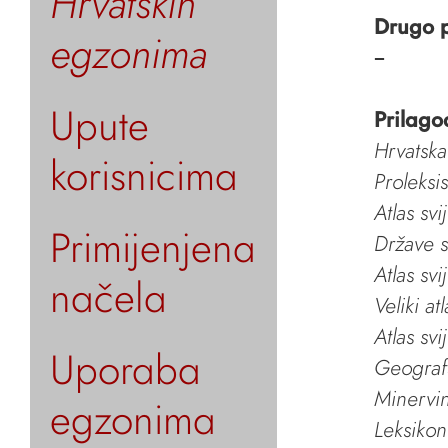
Hrvatskih
Drugo 
egzonima
–
Upute
Prilago
Hrvatska
korisnicima
Proleksi
Atlas svi
Primijenjena
Države s
Atlas svi
načela
Veliki at
Atlas svi
Uporaba
Geografs
Minervin 
egzonima
Leksikon