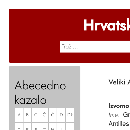
Hrvats
Abecedno
Veliki A
kazalo
Izvorno
Ime:
A
B
C
Č
Ć
D
Dž
Gr
Antilles
Đ
E
F
G
H
I
J