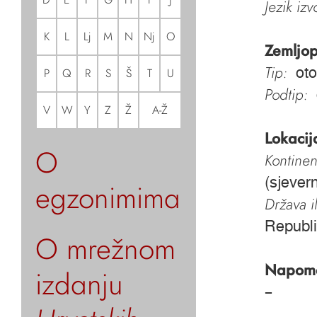
Jezik iz
K
L
Lj
M
N
Nj
O
Zemljop
Tip:
oto
P
Q
R
S
Š
T
U
Podtip:
V
W
Y
Z
Ž
A-Ž
Lokacij
O
Kontinen
(sjevern
egzonimima
Država i
Republi
O mrežnom
Napom
izdanju
–