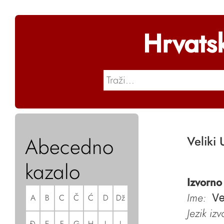
Hrvats
Abecedno
Veliki 
kazalo
Izvorno
Ime:
A
B
C
Č
Ć
D
Dž
Ve
Jezik iz
Đ
E
F
G
H
I
J