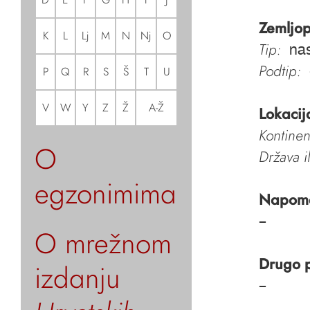
Zemljop
K
L
Lj
M
N
Nj
O
Tip:
nas
Podtip:
P
Q
R
S
Š
T
U
V
W
Y
Z
Ž
A-Ž
Lokacij
Kontinen
O
Država i
egzonimima
Napom
–
O mrežnom
Drugo 
izdanju
–