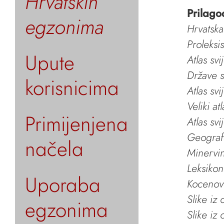
Hrvatskih
Prilago
egzonima
Hrvatska
Proleksi
Upute
Atlas svi
Države s
korisnicima
Atlas svi
Veliki at
Primijenjena
Atlas svi
Geografs
načela
Minervin 
Leksikon
Uporaba
Kocenov 
Slike iz
egzonima
Slike iz