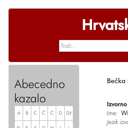
Hrvats
Abecedno
Bečka
kazalo
Izvorno
Ime:
A
B
C
Č
Ć
D
Dž
Wi
Jezik iz
Đ
E
F
G
H
I
J