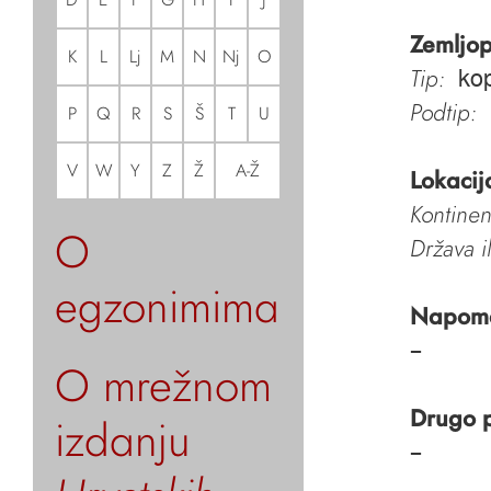
Zemljop
K
L
Lj
M
N
Nj
O
Tip:
kop
Podtip:
P
Q
R
S
Š
T
U
V
W
Y
Z
Ž
A-Ž
Lokacij
Kontinen
O
Država i
egzonimima
Napom
–
O mrežnom
Drugo 
izdanju
–