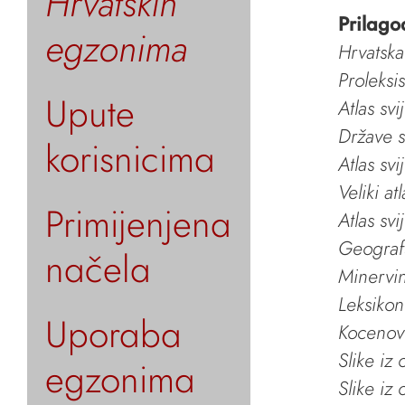
Hrvatskih
Prilago
egzonima
Hrvatska
Proleksi
Upute
Atlas svi
Države s
korisnicima
Atlas svi
Veliki at
Primijenjena
Atlas svi
Geografs
načela
Minervin 
Leksikon
Uporaba
Kocenov 
Slike iz
egzonima
Slike iz