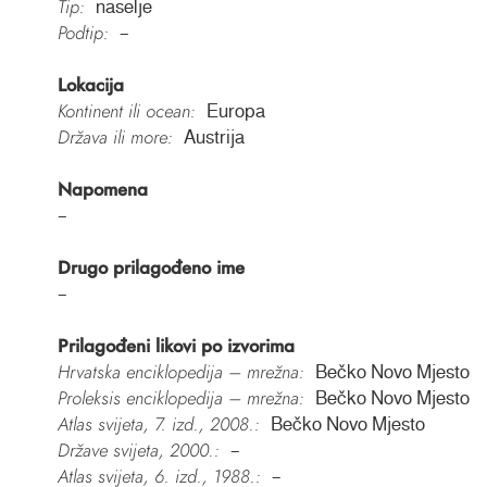
Tip:
naselje
Podtip:
–
Lokacija
Kontinent ili ocean:
Europa
Država ili more:
Austrija
Napomena
–
Drugo prilagođeno ime
–
Prilagođeni likovi po izvorima
Hrvatska enciklopedija – mrežna:
Bečko Novo Mjesto
Proleksis enciklopedija – mrežna:
Bečko Novo Mjesto
Atlas svijeta, 7. izd., 2008.:
Bečko Novo Mjesto
Države svijeta, 2000.:
–
Atlas svijeta, 6. izd., 1988.:
–