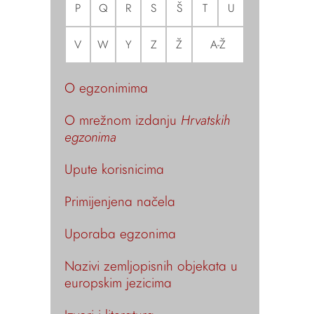
P
Q
R
S
Š
T
U
V
W
Y
Z
Ž
A-Ž
O egzonimima
O mrežnom izdanju
Hrvatskih
egzonima
Upute korisnicima
Primijenjena načela
Uporaba egzonima
Nazivi zemljopisnih objekata u
europskim jezicima