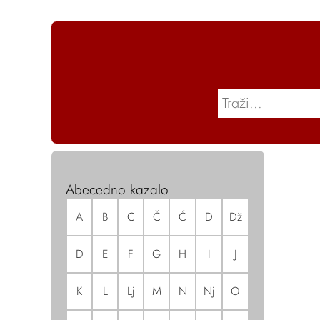
Abecedno kazalo
A
B
C
Č
Ć
D
Dž
Đ
E
F
G
H
I
J
K
L
Lj
M
N
Nj
O