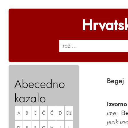
Hrvats
Abecedno
Begej
kazalo
Izvorno
Ime:
A
B
C
Č
Ć
D
Dž
Be
Jezik iz
Đ
E
F
G
H
I
J