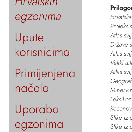
Hrvatskih
Prilago
egzonima
Hrvatska
Proleksi
Upute
Atlas svi
Države s
korisnicima
Atlas svi
Veliki at
Primijenjena
Atlas svi
Geografs
načela
Minervin 
Leksikon
Uporaba
Kocenov 
Slike iz
egzonima
Slike iz