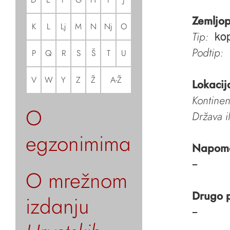
Zemljop
K
L
Lj
M
N
Nj
O
Tip:
ko
Podtip:
P
Q
R
S
Š
T
U
V
W
Y
Z
Ž
A-Ž
Lokacij
Kontinen
O
Država i
egzonimima
Napom
–
O mrežnom
Drugo 
izdanju
–