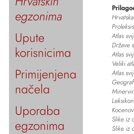
Hrvatskih
Prilago
egzonima
Hrvatska
Proleksi
Upute
Atlas svi
Države s
korisnicima
Atlas svi
Veliki at
Primijenjena
Atlas svi
Geografs
načela
Minervin 
Leksikon
Uporaba
Kocenov 
Slike iz
egzonima
Slike iz