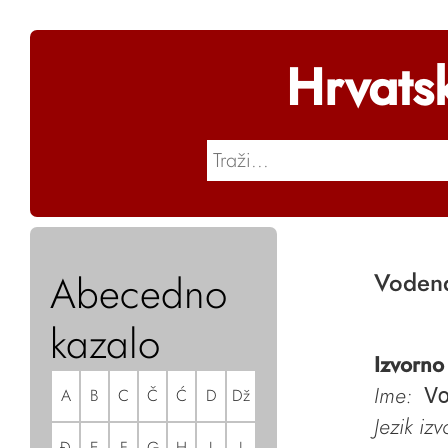
Hrvats
Abecedno
Voden
kazalo
Izvorno
Ime:
A
B
C
Č
Ć
D
Dž
V
Jezik iz
Đ
E
F
G
H
I
J