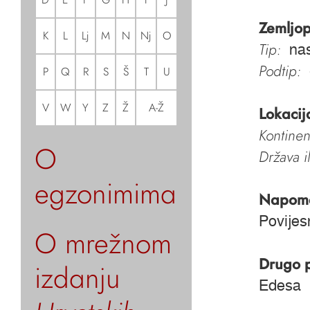
Zemljop
K
L
Lj
M
N
Nj
O
Tip:
nas
Podtip:
P
Q
R
S
Š
T
U
V
W
Y
Z
Ž
A-Ž
Lokacij
Kontinen
O
Država i
egzonimima
Napom
Povijes
O mrežnom
Drugo 
izdanju
Edesa