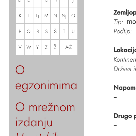
Zemljop
K
L
Lj
M
N
Nj
O
Tip:
mo
Podtip:
P
Q
R
S
Š
T
U
V
W
Y
Z
Ž
A-Ž
Lokacij
Kontinen
O
Država i
egzonimima
Napom
–
O mrežnom
Drugo 
izdanju
–