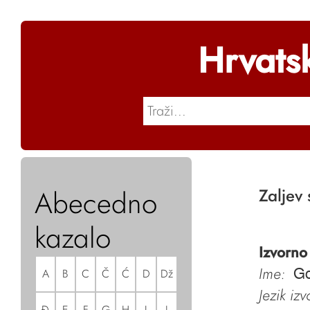
Hrvats
Abecedno
Zaljev 
kazalo
Izvorno
Ime:
A
B
C
Č
Ć
D
Dž
Go
Jezik iz
Đ
E
F
G
H
I
J