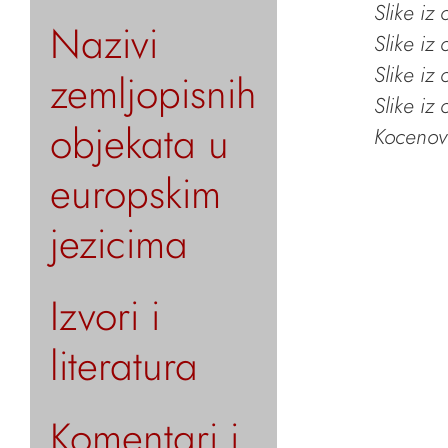
Slike iz
Nazivi
Slike iz
Slike iz
zemljopisnih
Slike iz
objekata u
Kocenov 
europskim
jezicima
Izvori i
literatura
Komentari i