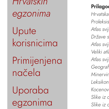
Hrvatskih
Prilago
egzonima
Hrvatska
Proleksi
Upute
Atlas svi
Države s
korisnicima
Atlas svi
Veliki at
Primijenjena
Atlas svi
Geografs
načela
Minervin 
Leksikon
Uporaba
Kocenov 
Slike iz
egzonima
Slike iz