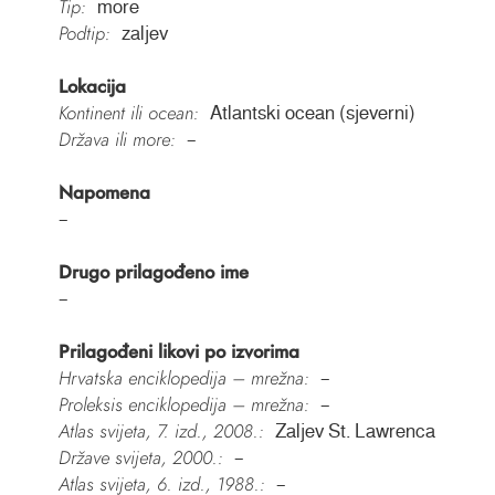
Tip:
more
Podtip:
zaljev
Lokacija
Kontinent ili ocean:
Atlantski ocean (sjeverni)
Država ili more:
–
Napomena
–
Drugo prilagođeno ime
–
Prilagođeni likovi po izvorima
Hrvatska enciklopedija – mrežna:
–
Proleksis enciklopedija – mrežna:
–
Atlas svijeta, 7. izd., 2008.:
Zaljev St. Lawrenca
Države svijeta, 2000.:
–
Atlas svijeta, 6. izd., 1988.:
–