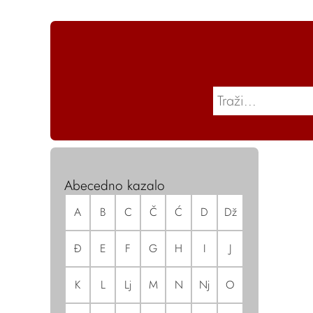
Abecedno kazalo
A
B
C
Č
Ć
D
Dž
Đ
E
F
G
H
I
J
K
L
Lj
M
N
Nj
O