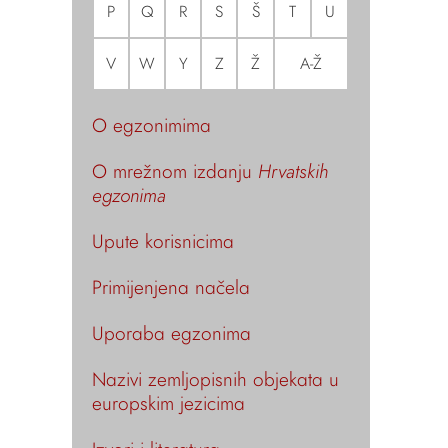
P
Q
R
S
Š
T
U
V
W
Y
Z
Ž
A-Ž
O egzonimima
O mrežnom izdanju
Hrvatskih
egzonima
Upute korisnicima
Primijenjena načela
Uporaba egzonima
Nazivi zemljopisnih objekata u
europskim jezicima