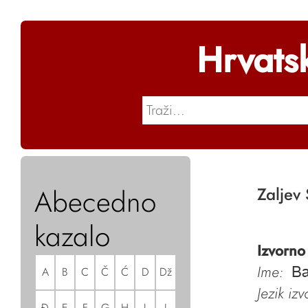
Hrvats
Abecedno
Zaljev 
kazalo
Izvorno
Ime:
A
B
C
Č
Ć
D
Dž
Ba
Jezik iz
Đ
E
F
G
H
I
J