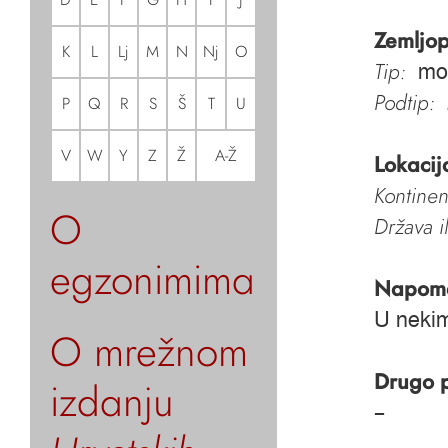
Zemljop
K
L
Lj
M
N
Nj
O
Tip:
mo
Podtip:
P
Q
R
S
Š
T
U
V
W
Y
Z
Ž
A-Ž
Lokacij
Kontinen
O
Država i
egzonimima
Napom
U nekim
O mrežnom
Drugo 
izdanju
–