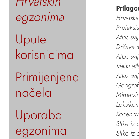
Hrvatskih
Prilago
egzonima
Hrvatska
Proleksi
Upute
Atlas svi
Države s
korisnicima
Atlas svi
Veliki at
Primijenjena
Atlas svi
Geografs
načela
Minervin 
Leksikon
Uporaba
Kocenov 
Slike iz
egzonima
Slike iz