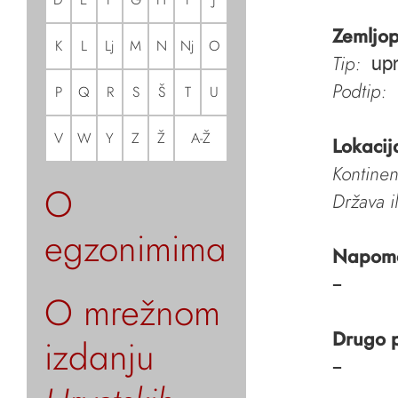
Zemljop
K
L
Lj
M
N
Nj
O
Tip:
upr
Podtip:
P
Q
R
S
Š
T
U
V
W
Y
Z
Ž
A-Ž
Lokacij
Kontinen
O
Država i
egzonimima
Napom
–
O mrežnom
Drugo 
izdanju
–