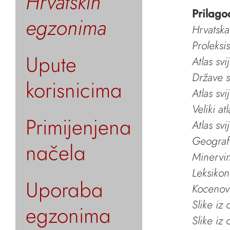
Hrvatskih
Prilago
egzonima
Hrvatska
Proleksi
Upute
Atlas svi
Države s
korisnicima
Atlas svi
Veliki at
Primijenjena
Atlas svi
Geografs
načela
Minervin 
Leksikon
Uporaba
Kocenov 
Slike iz
egzonima
Slike iz