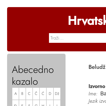
Hrvats
Abecedno
Beludž
kazalo
Izvorno
Ime:
A
B
C
Č
Ć
D
Dž
Ba
Jezik iz
Đ
E
F
G
H
I
J