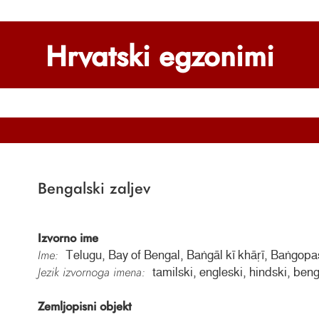
Hrvatski egzonimi
Bengalski zaljev
Izvorno ime
Ime:
Telugu, Bay of Bengal, Baṅgāl kī khāṛī, Baṅgop
Jezik izvornoga imena:
tamilski, engleski, hindski, be
Zemljopisni objekt