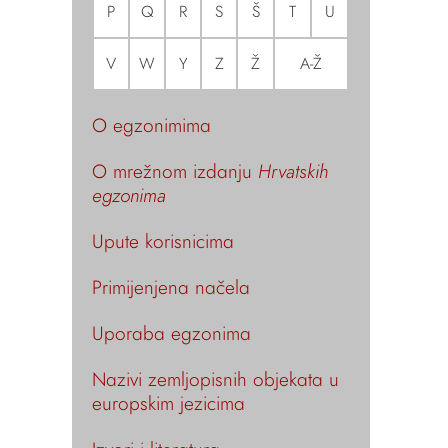
P
Q
R
S
Š
T
U
V
W
Y
Z
Ž
A-Ž
O egzonimima
O mrežnom izdanju
Hrvatskih
egzonima
Upute korisnicima
Primijenjena načela
Uporaba egzonima
Nazivi zemljopisnih objekata u
europskim jezicima