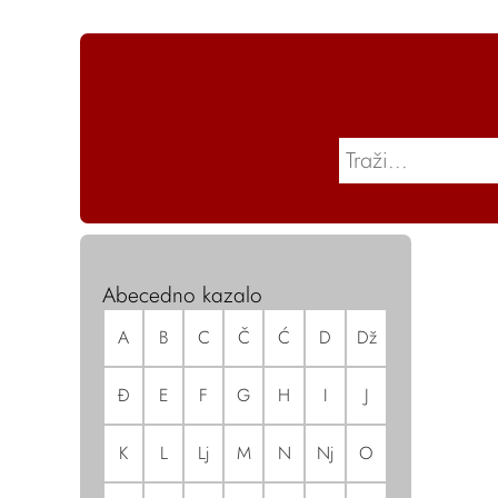
Abecedno kazalo
A
B
C
Č
Ć
D
Dž
Đ
E
F
G
H
I
J
K
L
Lj
M
N
Nj
O