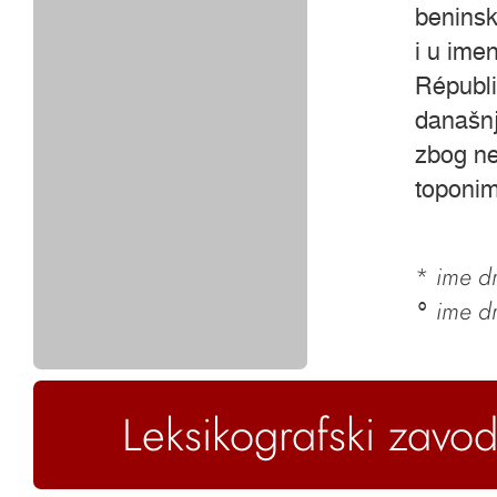
benins
i u ime
Républ
današnjo
zbog ne
toponim
*
ime dr
ime d
°
Leksikografski zavod