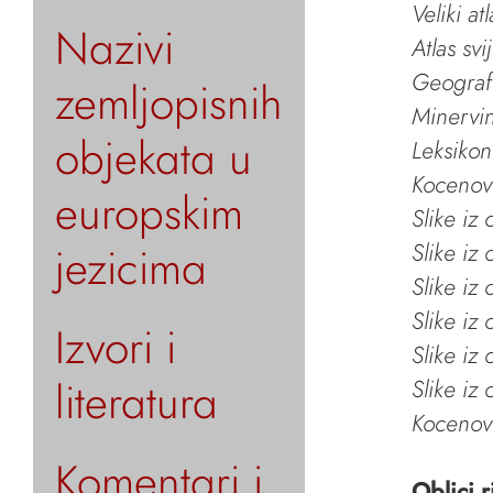
Veliki at
Nazivi
Atlas svi
Geografs
zemljopisnih
Minervin 
objekata u
Leksikon
Kocenov 
europskim
Slike iz
jezicima
Slike iz
Slike iz
Slike iz
Izvori i
Slike iz
literatura
Slike iz
Kocenov 
Komentari i
Oblici r