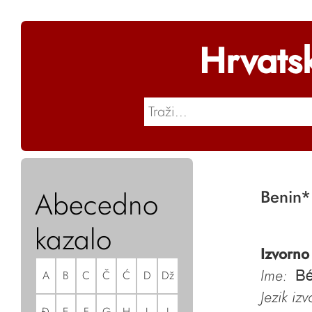
Hrvats
Abecedno
Benin
*
kazalo
Izvorno
Ime:
A
B
C
Č
Ć
D
Dž
Bé
Jezik iz
Đ
E
F
G
H
I
J