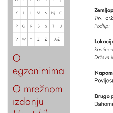
Zemljop
K
L
Lj
M
N
Nj
O
Tip:
dr
Podtip:
P
Q
R
S
Š
T
U
V
W
Y
Z
Ž
A-Ž
Lokacij
Kontinen
O
Država i
egzonimima
Napom
Povijes
O mrežnom
Drugo 
izdanju
Dahome