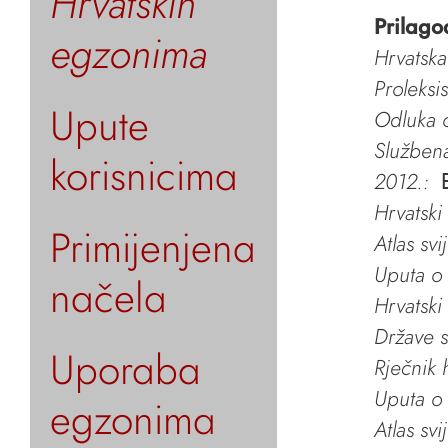
Hrvatskih
Prilago
egzonima
Hrvatska
Proleksi
Upute
Odluka o
Služben
korisnicima
2012.:
Hrvatski
Primijenjena
Atlas svi
Uputa o 
načela
Hrvatski
Države s
Uporaba
Rječnik 
Uputa o 
egzonima
Atlas svi