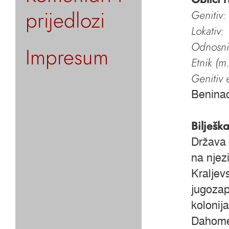
prijedlozi
Genitiv:
Lokativ:
Odnosni 
Impresum
Etnik (m.
Genitiv e
Benina
Bilješk
Država 
na njez
Kraljevs
jugozap
kolonij
Dahomej