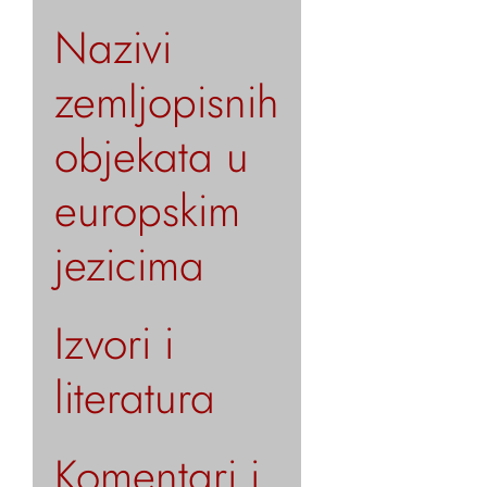
Nazivi
zemljopisnih
objekata u
europskim
jezicima
Izvori i
literatura
Komentari i