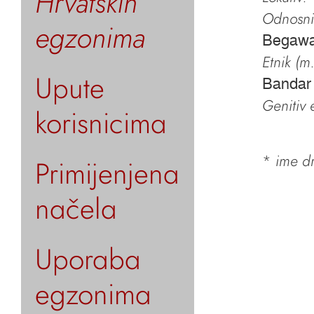
Hrvatskih
Odnosni 
egzonima
Begaw
Etnik (m.
Upute
Bandar
Genitiv e
korisnicima
*
ime dr
Primijenjena
načela
Uporaba
egzonima