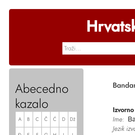
Hrvats
Abecedno
Bandar
kazalo
Izvorno
Ime:
A
B
C
Č
Ć
D
Dž
Ba
Jezik iz
Đ
E
F
G
H
I
J