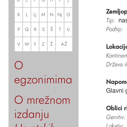
Zemljop
K
L
Lj
M
N
Nj
O
Tip:
nas
Podtip:
P
Q
R
S
Š
T
U
V
W
Y
Z
Ž
A-Ž
Lokacij
Kontinen
O
Država i
egzonimima
Napom
Glavni 
O mrežnom
Oblici r
izdanju
Genitiv:
Lokativ: