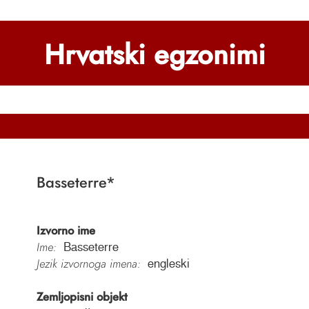
Hrvatski egzonimi
Basseterre
*
Izvorno ime
Ime:
Basseterre
Jezik izvornoga imena:
engleski
Zemljopisni objekt