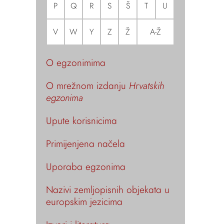
P
Q
R
S
Š
T
U
V
W
Y
Z
Ž
A-Ž
O egzonimima
O mrežnom izdanju
Hrvatskih
egzonima
Upute korisnicima
Primijenjena načela
Uporaba egzonima
Nazivi zemljopisnih objekata u
europskim jezicima