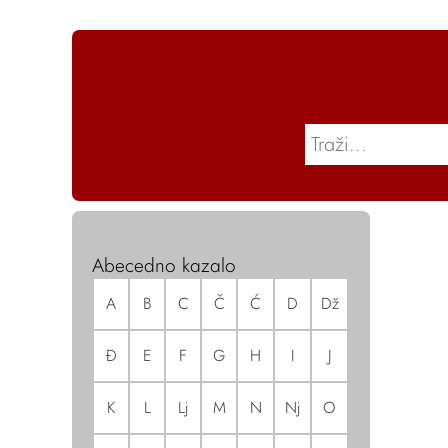
Abecedno kazalo
A
B
C
Č
Ć
D
Dž
Đ
E
F
G
H
I
J
K
L
Lj
M
N
Nj
O