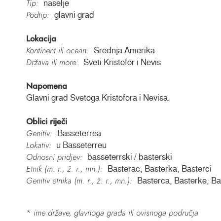
Tip:
naselje
Podtip:
glavni grad
Lokacija
Kontinent ili ocean:
Srednja Amerika
Država ili more:
Sveti Kristofor i Nevis
Napomena
Glavni grad Svetoga Kristofora i Nevisa.
Oblici riječi
Genitiv:
Basseterrea
Lokativ:
u Basseterreu
Odnosni pridjev:
basseterrski / basterski
Etnik (m. r., ž. r., mn.):
Basterac, Basterka, Basterci
Genitiv etnika (m. r., ž. r., mn.):
Basterca, Basterke, B
*
ime države, glavnoga grada ili ovisnoga područja