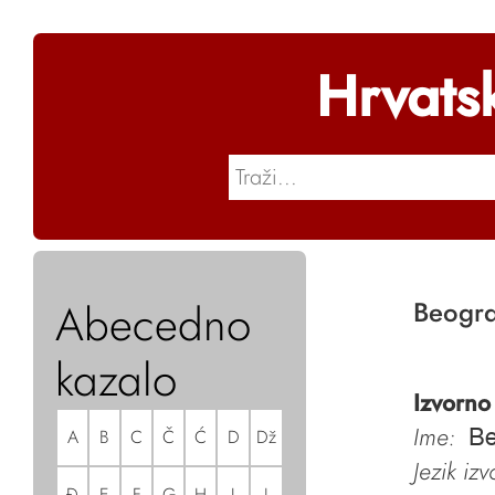
Hrvats
Abecedno
Beogr
kazalo
Izvorno
Ime:
A
B
C
Č
Ć
D
Dž
Be
Jezik iz
Đ
E
F
G
H
I
J