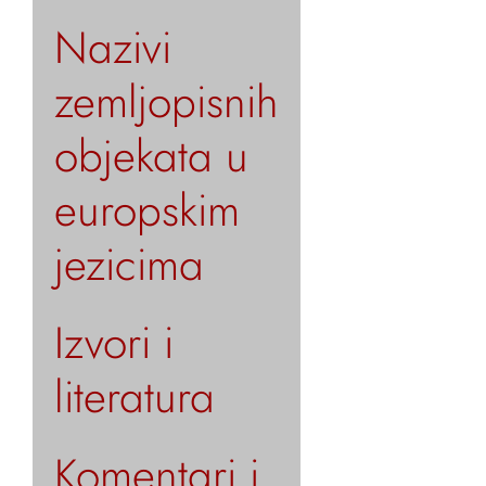
Nazivi
zemljopisnih
objekata u
europskim
jezicima
Izvori i
literatura
Komentari i