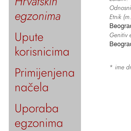
Hrvatskih
Odnosni 
egzonima
Etnik (m.
Beogra
Upute
Genitiv e
Beogra
korisnicima
*
ime dr
Primijenjena
načela
Uporaba
egzonima