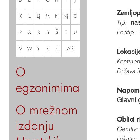
Zemljop
K
L
Lj
M
N
Nj
O
Tip:
nas
Podtip:
P
Q
R
S
Š
T
U
V
W
Y
Z
Ž
A-Ž
Lokacij
Kontinen
O
Država i
egzonimima
Napom
Glavni 
O mrežnom
Oblici r
izdanju
Genitiv:
Lokativ: