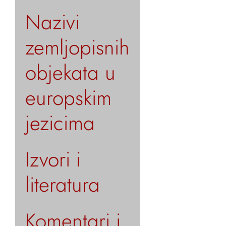
Nazivi
zemljopisnih
objekata u
europskim
jezicima
Izvori i
literatura
Komentari i