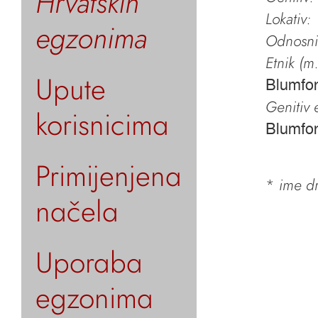
Hrvatskih
Lokativ:
egzonima
Odnosni 
Etnik (m.
Upute
Blumfon
Genitiv e
korisnicima
Blumfon
Primijenjena
*
ime dr
načela
Uporaba
egzonima