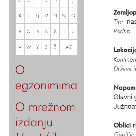
Zemljop
K
L
Lj
M
N
Nj
O
Tip:
nas
Podtip:
P
Q
R
S
Š
T
U
V
W
Y
Z
Ž
A-Ž
Lokacij
Kontinen
O
Država i
egzonimima
Napom
Glavni g
O mrežnom
Južnoaf
izdanju
Oblici r
Genitiv: