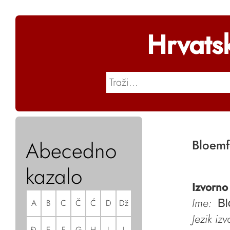
Hrvats
Abecedno
Bloemf
kazalo
Izvorno
Ime:
A
B
C
Č
Ć
D
Dž
Bl
Jezik iz
Đ
E
F
G
H
I
J