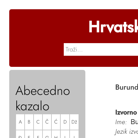
Hrvats
Abecedno
Burund
kazalo
Izvorno
Ime:
A
B
C
Č
Ć
D
Dž
Bu
Jezik iz
Đ
E
F
G
H
I
J