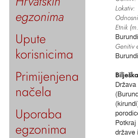
Hrvatskih
Lokativ:
egzonima
Odnosni 
Etnik (m.
Upute
Burundi
Genitiv e
korisnicima
Burundi
Primijenjena
Bilješk
Država j
načela
(Burund
(kirund
Uporaba
porodic
Potkraj
egzonima
države 