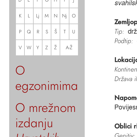
svahilsk
K
L
Lj
M
N
Nj
O
Zemljop
Tip:
dr
P
Q
R
S
Š
T
U
Podtip:
V
W
Y
Z
Ž
A-Ž
Lokacij
O
Kontinen
Država i
egzonimima
Napom
O mrežnom
Povijes
izdanju
Oblici r
Genitiv: