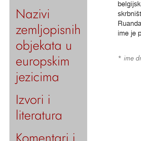
belgijs
Nazivi
skrbniš
Ruanda-
zemljopisnih
ime je 
objekata u
europskim
*
ime dr
jezicima
Izvori i
literatura
Komentari i