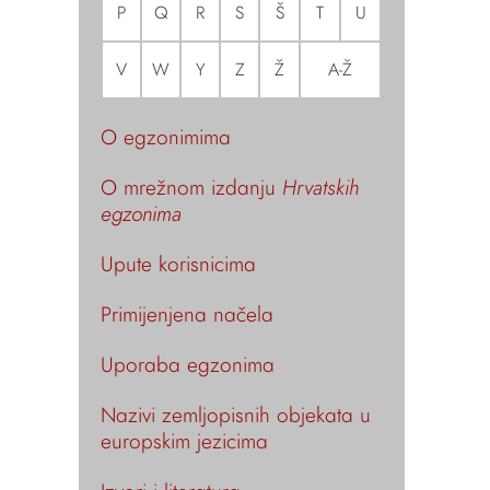
P
Q
R
S
Š
T
U
V
W
Y
Z
Ž
A-Ž
O egzonimima
O mrežnom izdanju
Hrvatskih
egzonima
Upute korisnicima
Primijenjena načela
Uporaba egzonima
Nazivi zemljopisnih objekata u
europskim jezicima