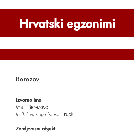
Hrvatski egzonimi
Berezov
Izvorno ime
Ime:
Berezovo
Jezik izvornoga imena:
ruski
Zemljopisni objekt