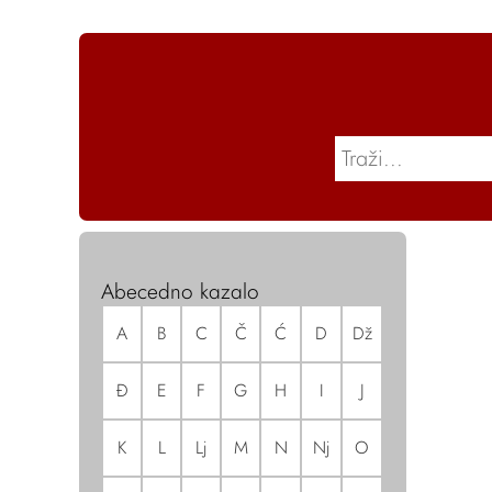
Abecedno kazalo
A
B
C
Č
Ć
D
Dž
Đ
E
F
G
H
I
J
K
L
Lj
M
N
Nj
O