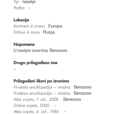
Tip:
naselje
Podtip:
–
Lokacija
Kontinent ili ocean:
Europa
Država ili more:
Rusija
Napomena
U novijim izvorima: Berezovo.
Drugo prilagođeno ime
–
Prilagođeni likovi po izvorima
Hrvatska enciklopedija – mrežna:
Berezovo
Proleksis enciklopedija – mrežna:
Berezovo
Atlas svijeta, 7. izd., 2008.:
Berezovo
Države svijeta, 2000.:
–
Atlas svijeta, 6. izd., 1988.:
–