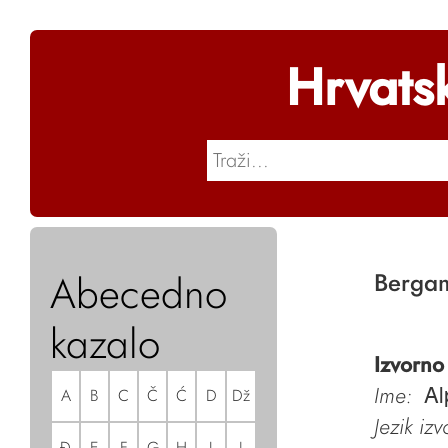
Hrvats
Abecedno
Berga
kazalo
Izvorno
Ime:
A
B
C
Č
Ć
D
Dž
Al
Jezik iz
Đ
E
F
G
H
I
J