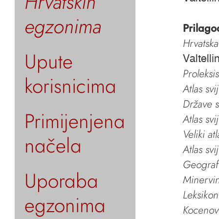
Hrvatskih
egzonima
Prilago
Hrvatska
Upute
Valtell
Proleksi
korisnicima
Atlas svi
Države s
Primijenjena
Atlas svi
Veliki at
načela
Atlas svi
Geografs
Uporaba
Minervin 
Leksikon
egzonima
Kocenov 