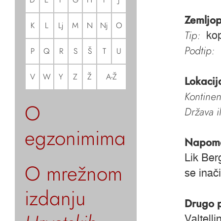
Zemljop
K
L
Lj
M
N
Nj
O
Tip:
kop
Podtip:
P
Q
R
S
Š
T
U
V
W
Y
Z
Ž
A-Ž
Lokacij
Kontinen
O
Država i
egzonimima
Napom
Lik Ber
O mrežnom
se inač
izdanju
Drugo 
Valtell