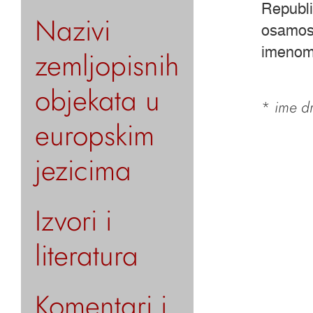
Republi
Nazivi
osamost
imenom
zemljopisnih
objekata u
*
ime dr
europskim
jezicima
Izvori i
literatura
Komentari i