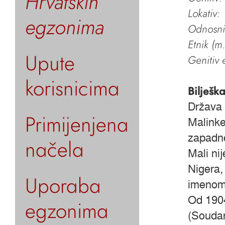
Hrvatskih
Lokativ:
egzonima
Odnosni 
Etnik (m.
Upute
Genitiv e
korisnicima
Bilješk
Država 
Primijenjena
Malinke
zapadne
načela
Mali ni
Nigera,
Uporaba
imenom 
Od 1904
egzonima
(Soudan