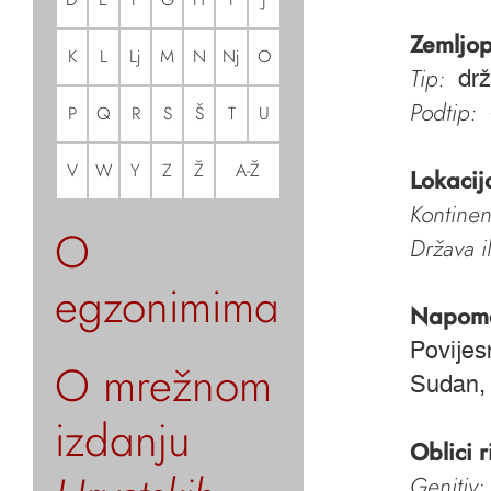
Zemljop
K
L
Lj
M
N
Nj
O
Tip:
dr
Podtip:
P
Q
R
S
Š
T
U
V
W
Y
Z
Ž
A-Ž
Lokacij
Kontinen
O
Država i
egzonimima
Napom
Povijes
O mrežnom
Sudan,
izdanju
Oblici r
Genitiv: