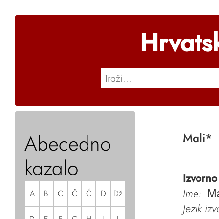
Hrvats
Abecedno
Mali
*
kazalo
Izvorno
Ime:
A
B
C
Č
Ć
D
Dž
Ma
Jezik iz
Đ
E
F
G
H
I
J